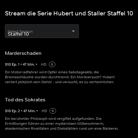
Stream die Serie Hubert und Staller Staffel 10
Select Season
Marderschaden
S
10
Ep.
1
•
47
Min.
•
HD
6
Ein Motorradfahrer wird Opfer eines Sabotageakts, die
Bremsschläuche wurden durchtrennt. Ein Mordversuch? Hubert
verliert plötzlich sein Gehör - und versucht, es zu verheimlichen.
Tod des Sokrates
S
10
Ep.
2
•
47
Min.
•
HD
6
Ein berühmter Philosoph wird vergiftet aufgefunden. Die
Ermittlungen führen zu einer mysteriösen Mitbewohnerin,
akademischen Rivalitäten und Diebstählen rund um eine Bäckerei.