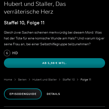
Hubert und Staller, Das
verräterische Herz
Staffel 10, Folge 11
Gleich zwei Sachen scheinen merkwürdig bei diesem Mord: Was
hat der Tote für eine komische Wunde am Hals? Und warum log er
seine Frau an, bei einer Selbsthilfegruppe teilzunehmen?
HD
6
AB 5,98 € MTL.
Home
Serien
Hubert und Staller
Staffel 10
Folge 11
EPISODENGUIDE
DETAILS