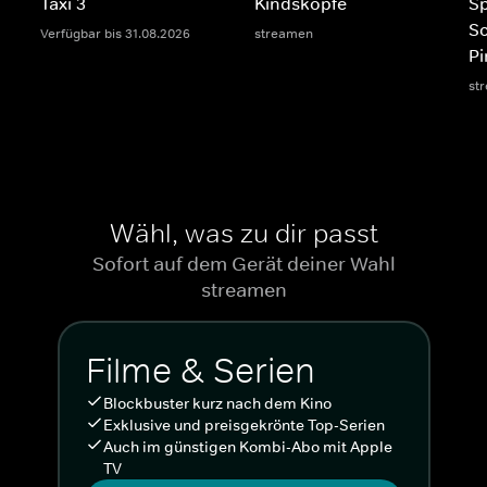
Taxi 3
Kindsköpfe
S
S
Verfügbar bis 31.08.2026
streamen
Pi
st
Wähl, was zu dir passt
Sofort auf dem Gerät deiner Wahl
streamen
Filme & Serien
Blockbuster kurz nach dem Kino
Exklusive und preisgekrönte Top-Serien
Auch im günstigen Kombi-Abo mit Apple
TV