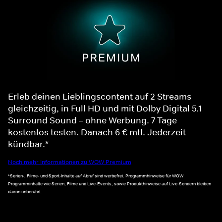
Erleb deinen Lieblingscontent auf 2 Streams
gleichzeitig, in Full HD und mit Dolby Digital 5.1
Surround Sound – ohne Werbung. 7 Tage
kostenlos testen. Danach 6 € mtl. Jederzeit
kündbar.*
Noch mehr Informationen zu WOW Premium
*Serien-, Filme- und Sport-Inhalte auf Abruf sind werbefrei. Programmhinweise für WOW
Programminhalte wie Serien, Filme und Live-Events, sowie Produkthinweise auf Live-Sendern bleiben
davon unberührt.