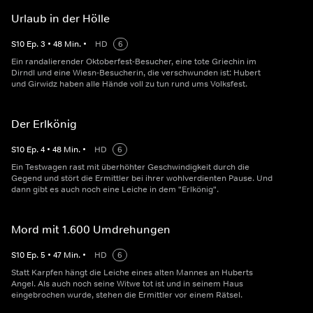
Urlaub in der Hölle
S
10
Ep.
3
•
48
Min.
•
HD
6
Ein randalierender Oktoberfest-Besucher, eine tote Griechin im
Dirndl und eine Wiesn-Besucherin, die verschwunden ist: Hubert
und Girwidz haben alle Hände voll zu tun rund ums Volksfest.
Der Erlkönig
S
10
Ep.
4
•
48
Min.
•
HD
6
Ein Testwagen rast mit überhöhter Geschwindigkeit durch die
Gegend und stört die Ermittler bei ihrer wohlverdienten Pause. Und
dann gibt es auch noch eine Leiche in dem "Erlkönig".
Mord mit 1.600 Umdrehungen
S
10
Ep.
5
•
47
Min.
•
HD
6
Statt Karpfen hängt die Leiche eines alten Mannes an Huberts
Angel. Als auch noch seine Witwe tot ist und in seinem Haus
eingebrochen wurde, stehen die Ermittler vor einem Rätsel.