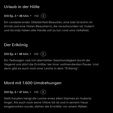
Urlaub in der Hölle
S
10
Ep.
3
•
48
Min.
•
HD
6
Ein randalierender Oktoberfest-Besucher, eine tote Griechin im
Dirndl und eine Wiesn-Besucherin, die verschwunden ist: Hubert
und Girwidz haben alle Hände voll zu tun rund ums Volksfest.
Der Erlkönig
S
10
Ep.
4
•
48
Min.
•
HD
6
Ein Testwagen rast mit überhöhter Geschwindigkeit durch die
Gegend und stört die Ermittler bei ihrer wohlverdienten Pause. Und
dann gibt es auch noch eine Leiche in dem "Erlkönig".
Mord mit 1.600 Umdrehungen
S
10
Ep.
5
•
47
Min.
•
HD
6
Statt Karpfen hängt die Leiche eines alten Mannes an Huberts
Angel. Als auch noch seine Witwe tot ist und in seinem Haus
eingebrochen wurde, stehen die Ermittler vor einem Rätsel.