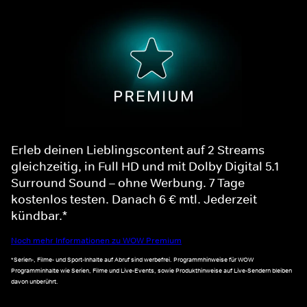
Erleb deinen Lieblingscontent auf 2 Streams
gleichzeitig, in Full HD und mit Dolby Digital 5.1
Surround Sound – ohne Werbung. 7 Tage
kostenlos testen. Danach 6 € mtl. Jederzeit
kündbar.*
Noch mehr Informationen zu WOW Premium
*Serien-, Filme- und Sport-Inhalte auf Abruf sind werbefrei. Programmhinweise für WOW
Programminhalte wie Serien, Filme und Live-Events, sowie Produkthinweise auf Live-Sendern bleiben
davon unberührt.