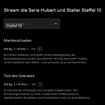
Stream die Serie Hubert und Staller Staffel 10
Select Season
Marderschaden
S
10
Ep.
1
•
47
Min.
•
HD
6
Ein Motorradfahrer wird Opfer eines Sabotageakts, die
Bremsschläuche wurden durchtrennt. Ein Mordversuch? Hubert
verliert plötzlich sein Gehör - und versucht, es zu verheimlichen.
Tod des Sokrates
S
10
Ep.
2
•
47
Min.
•
HD
6
Ein berühmter Philosoph wird vergiftet aufgefunden. Die
Ermittlungen führen zu einer mysteriösen Mitbewohnerin,
akademischen Rivalitäten und Diebstählen rund um eine Bäckerei.