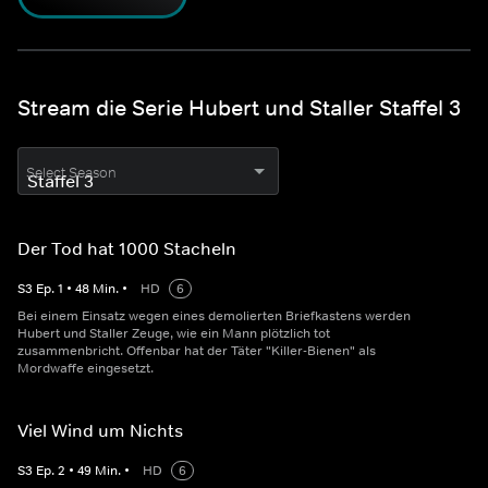
Stream die Serie Hubert und Staller Staffel 3
Select Season
Der Tod hat 1000 Stacheln
S
3
Ep.
1
•
48
Min.
•
HD
6
Bei einem Einsatz wegen eines demolierten Briefkastens werden
Hubert und Staller Zeuge, wie ein Mann plötzlich tot
zusammenbricht. Offenbar hat der Täter "Killer-Bienen" als
Mordwaffe eingesetzt.
Viel Wind um Nichts
S
3
Ep.
2
•
49
Min.
•
HD
6