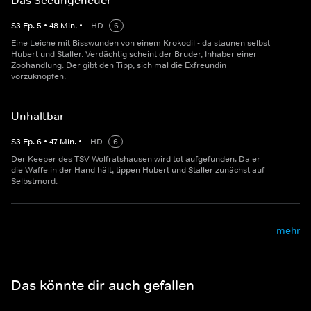
Das Seeungeheuer
S
3
Ep.
5
•
48
Min.
•
HD
6
Eine Leiche mit Bisswunden von einem Krokodil - da staunen selbst
Hubert und Staller. Verdächtig scheint der Bruder, Inhaber einer
Zoohandlung. Der gibt den Tipp, sich mal die Exfreundin
vorzuknöpfen.
Unhaltbar
S
3
Ep.
6
•
47
Min.
•
HD
6
Der Keeper des TSV Wolfratshausen wird tot aufgefunden. Da er
die Waffe in der Hand hält, tippen Hubert und Staller zunächst auf
Selbstmord.
mehr
Das könnte dir auch gefallen