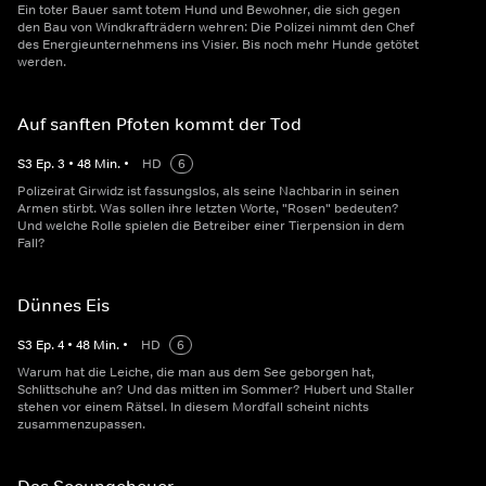
Ein toter Bauer samt totem Hund und Bewohner, die sich gegen
den Bau von Windkrafträdern wehren: Die Polizei nimmt den Chef
des Energieunternehmens ins Visier. Bis noch mehr Hunde getötet
werden.
Auf sanften Pfoten kommt der Tod
S
3
Ep.
3
•
48
Min.
•
HD
6
Polizeirat Girwidz ist fassungslos, als seine Nachbarin in seinen
Armen stirbt. Was sollen ihre letzten Worte, "Rosen" bedeuten?
Und welche Rolle spielen die Betreiber einer Tierpension in dem
Fall?
Dünnes Eis
S
3
Ep.
4
•
48
Min.
•
HD
6
Warum hat die Leiche, die man aus dem See geborgen hat,
Schlittschuhe an? Und das mitten im Sommer? Hubert und Staller
stehen vor einem Rätsel. In diesem Mordfall scheint nichts
zusammenzupassen.