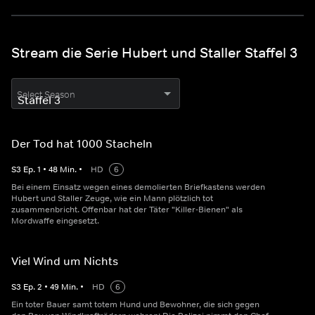
Stream die Serie Hubert und Staller Staffel 3
Select Season
Der Tod hat 1000 Stacheln
S
3
Ep.
1
•
48
Min.
•
HD
6
Bei einem Einsatz wegen eines demolierten Briefkastens werden
Hubert und Staller Zeuge, wie ein Mann plötzlich tot
zusammenbricht. Offenbar hat der Täter "Killer-Bienen" als
Mordwaffe eingesetzt.
Viel Wind um Nichts
S
3
Ep.
2
•
49
Min.
•
HD
6
Ein toter Bauer samt totem Hund und Bewohner, die sich gegen