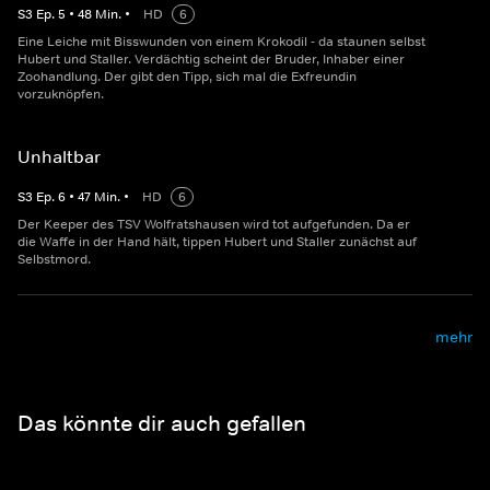
S
3
Ep.
5
•
48
Min.
•
HD
6
Eine Leiche mit Bisswunden von einem Krokodil - da staunen selbst
Hubert und Staller. Verdächtig scheint der Bruder, Inhaber einer
Zoohandlung. Der gibt den Tipp, sich mal die Exfreundin
vorzuknöpfen.
Unhaltbar
S
3
Ep.
6
•
47
Min.
•
HD
6
Der Keeper des TSV Wolfratshausen wird tot aufgefunden. Da er
die Waffe in der Hand hält, tippen Hubert und Staller zunächst auf
Selbstmord.
mehr
Das könnte dir auch gefallen