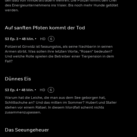
den Bau von Windkrafträdern wehren: Die Polizei nimmt den Chef
des Energieunternehmens ins Visier. Bis noch mehr Hunde getötet
werden.
Auf sanften Pfoten kommt der Tod
S
3
Ep.
3
•
48
Min.
•
HD
6
Polizeirat Girwidz ist fassungslos, als seine Nachbarin in seinen
Armen stirbt. Was sollen ihre letzten Worte, "Rosen" bedeuten?
Und welche Rolle spielen die Betreiber einer Tierpension in dem
Fall?
Dünnes Eis
S
3
Ep.
4
•
48
Min.
•
HD
6
Warum hat die Leiche, die man aus dem See geborgen hat,
Schlittschuhe an? Und das mitten im Sommer? Hubert und Staller
stehen vor einem Rätsel. In diesem Mordfall scheint nichts
zusammenzupassen.
Das Seeungeheuer