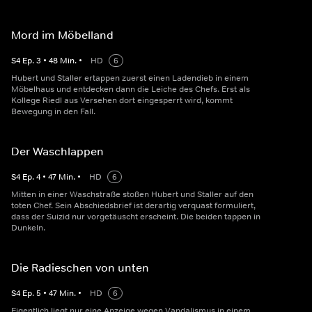
Mord im Möbelland
S
4
Ep.
3
•
48
Min.
•
HD
6
Hubert und Staller ertappen zuerst einen Ladendieb in einem
Möbelhaus und entdecken dann die Leiche des Chefs. Erst als
Kollege Riedl aus Versehen dort eingesperrt wird, kommt
Bewegung in den Fall.
Der Waschlappen
S
4
Ep.
4
•
47
Min.
•
HD
6
Mitten in einer Waschstraße stoßen Hubert und Staller auf den
toten Chef. Sein Abschiedsbrief ist derartig verquast formuliert,
dass der Suizid nur vorgetäuscht erscheint. Die beiden tappen in
Dunkeln.
Die Radieschen von unten
S
4
Ep.
5
•
47
Min.
•
HD
6
Eigentlich liegt nur eine Anzeige wegen Vandalismus in einem