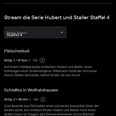
Stream die Serie Hubert und Staller Staffel 4
Select Season
Fleischeslust
S
4
Ep.
1
•
47
Min.
•
HD
6
Auf einem Waldparkplatz entdecken Hubert und Staller einen
Kühlwagen einer Großmetzgerei. Mittendrin hockt der erfrorene
Fahrer Stefan Schneider. Sofort ist klar: Es war Mord!
Schlaflos in Wolfratshausen
S
4
Ep.
2
•
48
Min.
•
HD
6
Zwei Beamte aus Tölz haben einen schweren Autounfall. Einer der
beiden stirbt. Am Unfallort finden Hubert und Staller noch einen
dritten Mann im Wagen: den Schwerverbrecher Armin Bischof.