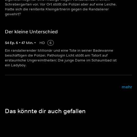
Schrebergarten vor. Vor Ort stößt die Polizei aber auf eine Leiche.
Hatte sich die renitente Kleingärtnerin gegen die Randalierer
gewehrt?
Der kleine Unterschied
S
4
Ep.
6
•
47
Min.
•
HD
6
Ein randalierender Millionär und eine Tote in seiner Badewanne
beschäftigen die Polizei. Pathologin Licht stößt am Tatort auf
erstaunliche Ungereimtheiten: Die junge Dame im Schaumbad ist
ein Ladyboy.
mehr
Das könnte dir auch gefallen