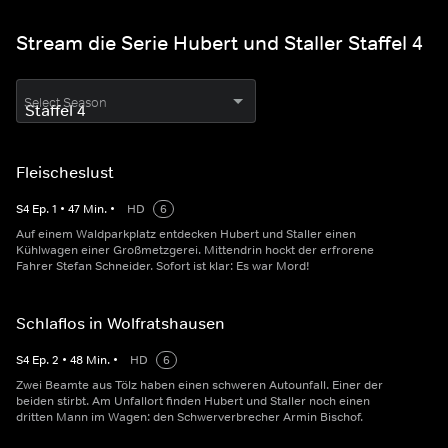
Stream die Serie Hubert und Staller Staffel 4
Select Season
Fleischeslust
S
4
Ep.
1
•
47
Min.
•
HD
6
Auf einem Waldparkplatz entdecken Hubert und Staller einen
Kühlwagen einer Großmetzgerei. Mittendrin hockt der erfrorene
Fahrer Stefan Schneider. Sofort ist klar: Es war Mord!
Schlaflos in Wolfratshausen
S
4
Ep.
2
•
48
Min.
•
HD
6
Zwei Beamte aus Tölz haben einen schweren Autounfall. Einer der
beiden stirbt. Am Unfallort finden Hubert und Staller noch einen
dritten Mann im Wagen: den Schwerverbrecher Armin Bischof.