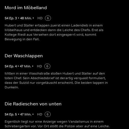
Mord im Möbelland
S
4
Ep.
3
•
48
Min.
•
HD
6
Hubert und Staller ertappen zuerst einen Ladendieb in einem
Möbelhaus und entdecken dann die Leiche des Chefs. Erst als
Kollege Riedl aus Versehen dort eingesperrt wird, kommt
Bewegung in den Fall.
Der Waschlappen
S
4
Ep.
4
•
47
Min.
•
HD
6
Mitten in einer Waschstraße stoßen Hubert und Staller auf den
toten Chef. Sein Abschiedsbrief ist derartig verquast formuliert,
dass der Suizid nur vorgetäuscht erscheint. Die beiden tappen in
Dunkeln.
Die Radieschen von unten
S
4
Ep.
5
•
47
Min.
•
HD
6
Eigentlich liegt nur eine Anzeige wegen Vandalismus in einem
Schrebergarten vor. Vor Ort stößt die Polizei aber auf eine Leiche.