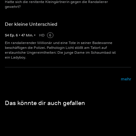
Hatte sich die renitente Kleingärtnerin gegen die Randalierer
gewehrt?
Der kleine Unterschied
S
4
Ep.
6
•
47
Min.
•
HD
6
Ein randalierender Millionär und eine Tote in seiner Badewanne
beschäftigen die Polizei. Pathologin Licht stößt am Tatort auf
erstaunliche Ungereimtheiten: Die junge Dame im Schaumbad ist
ein Ladyboy.
mehr
Das könnte dir auch gefallen