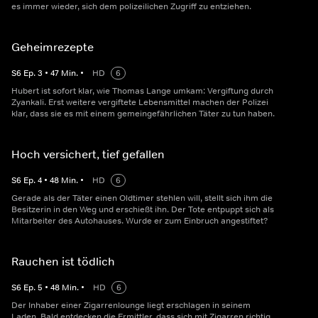
es immer wieder, sich dem polizeilichen Zugriff zu entziehen.
Geheimrezepte
S
6
Ep.
3
•
47
Min.
•
HD
6
Hubert ist sofort klar, wie Thomas Lange umkam: Vergiftung durch
Zyankali. Erst weitere vergiftete Lebensmittel machen der Polizei
klar, dass sie es mit einem gemeingefährlichen Täter zu tun haben.
Hoch versichert, tief gefallen
S
6
Ep.
4
•
48
Min.
•
HD
6
Gerade als der Täter einen Oldtimer stehlen will, stellt sich ihm die
Besitzerin in den Weg und erschießt ihn. Der Tote entpuppt sich als
Mitarbeiter des Autohauses. Wurde er zum Einbruch angestiftet?
Rauchen ist tödlich
S
6
Ep.
5
•
48
Min.
•
HD
6
Der Inhaber einer Zigarrenlounge liegt erschlagen in seinem
Laden. Bald entdecken die Ermittler, dass sich mit Zigarren richtig