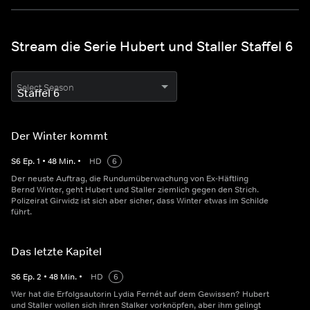
Stream die Serie Hubert und Staller Staffel 6
Select Season
Der Winter kommt
S
6
Ep.
1
•
48
Min.
•
HD
6
Der neuste Auftrag, die Rundumüberwachung von Ex-Häftling
Bernd Winter, geht Hubert und Staller ziemlich gegen den Strich.
Polizeirat Girwidz ist sich aber sicher, dass Winter etwas im Schilde
führt.
Das letzte Kapitel
S
6
Ep.
2
•
48
Min.
•
HD
6
Wer hat die Erfolgsautorin Lydia Fernét auf dem Gewissen? Hubert
und Staller wollen sich ihren Stalker vorknöpfen, aber ihm gelingt