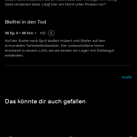
Geld verdienen lässt. Liegt hier ein Mord unter Rivalen vor?
Bleifrei in den Tod
S
6
Ep.
6
•
48
Min.
•
HD
6
Auf der Suche nach Sprit stoßen Hubert und Staller auf den
ermordeten Tankstellenbesitzer. Der unbescholtene Mann
erscheint in neuem Licht, als die beiden ein Lager mit Diebesgut
entdecken.
mehr
Das könnte dir auch gefallen