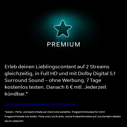
Erleb deinen Lieblingscontent auf 2 Streams
gleichzeitig, in Full HD und mit Dolby Digital 5.1
Surround Sound – ohne Werbung. 7 Tage
kostenlos testen. Danach 6 € mtl. Jederzeit
kündbar.*
Noch mehr Informationen zu WOW Premium
*Serien-, Filme- und Sport-Inhalte auf Abruf sind werbefrei. Programmhinweise für WOW
Programminhalte wie Serien, Filme und Live-Events, sowie Produkthinweise auf Live-Sendern bleiben
davon unberührt.