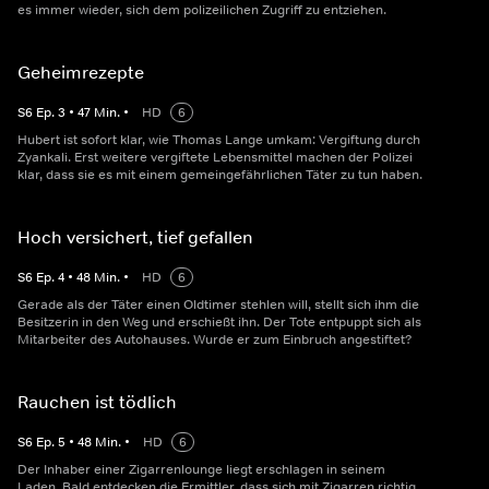
es immer wieder, sich dem polizeilichen Zugriff zu entziehen.
Geheimrezepte
S
6
Ep.
3
•
47
Min.
•
HD
6
Hubert ist sofort klar, wie Thomas Lange umkam: Vergiftung durch
Zyankali. Erst weitere vergiftete Lebensmittel machen der Polizei
klar, dass sie es mit einem gemeingefährlichen Täter zu tun haben.
Hoch versichert, tief gefallen
S
6
Ep.
4
•
48
Min.
•
HD
6
Gerade als der Täter einen Oldtimer stehlen will, stellt sich ihm die
Besitzerin in den Weg und erschießt ihn. Der Tote entpuppt sich als
Mitarbeiter des Autohauses. Wurde er zum Einbruch angestiftet?
Rauchen ist tödlich
S
6
Ep.
5
•
48
Min.
•
HD
6
Der Inhaber einer Zigarrenlounge liegt erschlagen in seinem
Laden. Bald entdecken die Ermittler, dass sich mit Zigarren richtig