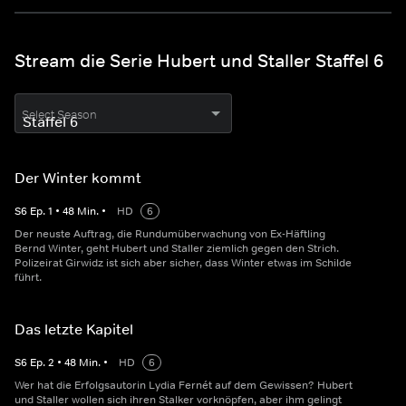
Stream die Serie Hubert und Staller Staffel 6
Select Season
Der Winter kommt
S
6
Ep.
1
•
48
Min.
•
HD
6
Der neuste Auftrag, die Rundumüberwachung von Ex-Häftling
Bernd Winter, geht Hubert und Staller ziemlich gegen den Strich.
Polizeirat Girwidz ist sich aber sicher, dass Winter etwas im Schilde
führt.
Das letzte Kapitel
S
6
Ep.
2
•
48
Min.
•
HD
6
Wer hat die Erfolgsautorin Lydia Fernét auf dem Gewissen? Hubert
und Staller wollen sich ihren Stalker vorknöpfen, aber ihm gelingt