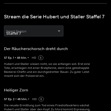
Stream die Serie Hubert und Staller Staffel 7
Select Season
Der Räucherschorsch dreht durch
S
7
Ep.
1
•
48
Min.
•
HD
6
Hubert und Staller wissen nicht, wo sie anfangen soll. Erst eine
Tote, erschlagen mit einer Bratpfanne, dann eine gekidnappte
Bäckerei-Chefin und ein durchgedrehter Bauer. Zu guter Letzt
mischt sich der Polizeirat ein.
Heiliger Zorn
S
7
Ep.
2
•
48
Min.
•
HD
6
Die neuste Ermittlung zum Tod eines Frieshofswärters wächst
Hubert und Staller über den Kopf. Zu Mord kommt Erpressung,