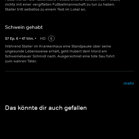
nichts mit einer vergifteten Fußballmannschaft zu tun zu haben.
Staller tritt selbstlos zu einem Test im Lokal an.
Schwein gehabt
S
7
Ep.
6
•
47
Min.
•
HD
6
Während Staller im Krankenhaus eine Standpauke über seine
ungesunde Lebensweise erhält, geht Hubert dem Mord am
Schweinebauer Schmidl nach. Ausgerechnet eine tote Sau führt
zum wahren Täter.
mehr
Das könnte dir auch gefallen