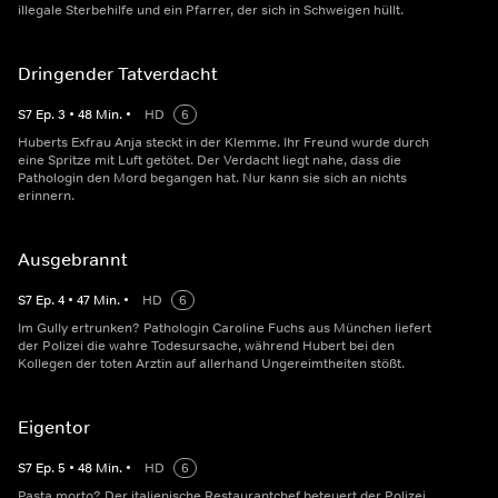
illegale Sterbehilfe und ein Pfarrer, der sich in Schweigen hüllt.
Dringender Tatverdacht
S
7
Ep.
3
•
48
Min.
•
HD
6
Huberts Exfrau Anja steckt in der Klemme. Ihr Freund wurde durch
eine Spritze mit Luft getötet. Der Verdacht liegt nahe, dass die
Pathologin den Mord begangen hat. Nur kann sie sich an nichts
erinnern.
Ausgebrannt
S
7
Ep.
4
•
47
Min.
•
HD
6
Im Gully ertrunken? Pathologin Caroline Fuchs aus München liefert
der Polizei die wahre Todesursache, während Hubert bei den
Kollegen der toten Arztin auf allerhand Ungereimtheiten stößt.
Eigentor
S
7
Ep.
5
•
48
Min.
•
HD
6
Pasta morto? Der italienische Restaurantchef beteuert der Polizei,