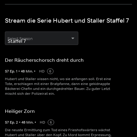
Stream die Serie Hubert und Staller Staffel 7
Select Season
Der Räucherschorsch dreht durch
S
7
Ep.
1
•
48
Min.
•
HD
6
Hubert und Staller wissen nicht, wo sie anfangen soll. Erst eine
Tote, erschlagen mit einer Bratpfanne, dann eine gekidnappte
Bäckerei-Chefin und ein durchgedrehter Bauer. Zu guter Letzt
mischt sich der Polizeirat ein.
Heiliger Zorn
S
7
Ep.
2
•
48
Min.
•
HD
6
Die neuste Ermittlung zum Tod eines Frieshofswärters wächst
Hubert und Staller über den Kopf. Zu Mord kommt Erpressung,