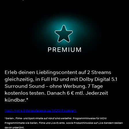
Erleb deinen Lieblingscontent auf 2 Streams
gleichzeitig, in Full HD und mit Dolby Digital 5.1
Surround Sound – ohne Werbung. 7 Tage
kostenlos testen. Danach 6 € mtl. Jederzeit
kündbar.*
Noch mehr Informationen zu WOW Premium
*Serien-, Filme- und Sport-Inhalte auf Abruf sind werbefrei. Programmhinweise für WOW
Programminhalte wie Serien, Filme und Live-Events, sowie Produkthinweise auf Live-Sendern bleiben
davon unberührt.