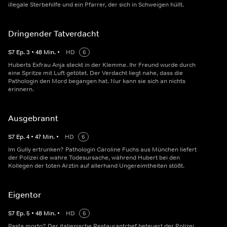
illegale Sterbehilfe und ein Pfarrer, der sich in Schweigen hüllt.
Dringender Tatverdacht
S
7
Ep.
3
•
48
Min.
•
HD
6
Huberts Exfrau Anja steckt in der Klemme. Ihr Freund wurde durch
eine Spritze mit Luft getötet. Der Verdacht liegt nahe, dass die
Pathologin den Mord begangen hat. Nur kann sie sich an nichts
erinnern.
Ausgebrannt
S
7
Ep.
4
•
47
Min.
•
HD
6
Im Gully ertrunken? Pathologin Caroline Fuchs aus München liefert
der Polizei die wahre Todesursache, während Hubert bei den
Kollegen der toten Arztin auf allerhand Ungereimtheiten stößt.
Eigentor
S
7
Ep.
5
•
48
Min.
•
HD
6
Pasta morto? Der italienische Restaurantchef beteuert der Polizei,