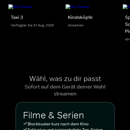
Taxi 3
Kindsköpfe
S
S
Verfügbar bis 31 Aug. 2026
streamen
Pi
st
Wähl, was zu dir passt
Sofort auf dem Gerät deiner Wahl
streamen
Filme & Serien
Blockbuster kurz nach dem Kino
Exklusive und preisgekrönte Top-Serien