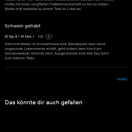
nichts mit einer vergifteten Fußballmannschaft zu tun zu haben.
Staller tritt selbstlos zu einem Test im Lokal an.
Schwein gehabt
S
7
Ep.
6
•
47
Min.
•
HD
6
Während Staller im Krankenhaus eine Standpauke über seine
ungesunde Lebensweise erhält, geht Hubert dem Mord am
Schweinebauer Schmidl nach. Ausgerechnet eine tote Sau führt
zum wahren Täter.
mehr
Das könnte dir auch gefallen