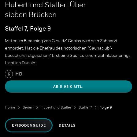
Hubert und Staller, Über
sieben Brücken
Staffel 7, Folge 9
Mitten im Bleaching von Girwidz' Gebiss wird sein Zahnarzt
ermordet. Hat die Ehefrau des notorischen "Saunaclub"-
Besuchers rotgesehen? Erst eine Spur zu einem Zahnlabor bringt
Licht ins Dunkle.
HD
6
AB 5,98 € MTL.
Home
Serien
Hubert und Staller
Staffel 7
Folge 9
EPISODENGUIDE
DETAILS