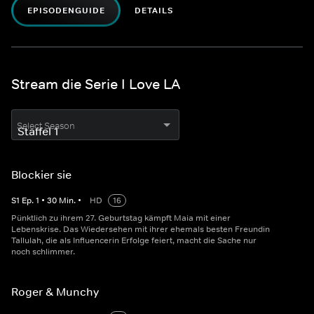
EPISODENGUIDE
DETAILS
Stream die Serie I Love LA
Select Season
Blockier sie
S
1
Ep.
1
•
30
Min.
•
HD
16
Pünktlich zu ihrem 27. Geburtstag kämpft Maia mit einer
Lebenskrise. Das Wiedersehen mit ihrer ehemals besten Freundin
Tallulah, die als Influencerin Erfolge feiert, macht die Sache nur
noch schlimmer.
Roger & Munchy