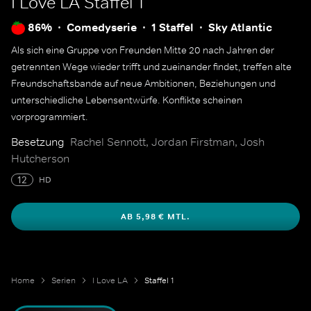
I Love LA
Staffel 1
86%
Comedyserie
1 Staffel
Sky Atlantic
Als sich eine Gruppe von Freunden Mitte 20 nach Jahren der
getrennten Wege wieder trifft und zueinander findet, treffen alte
Freundschaftsbande auf neue Ambitionen, Beziehungen und
unterschiedliche Lebensentwürfe. Konflikte scheinen
vorprogrammiert.
Besetzung
Rachel Sennott, Jordan Firstman, Josh
Hutcherson
12
HD
AB 5,98 € MTL.
Home
Serien
I Love LA
Staffel 1