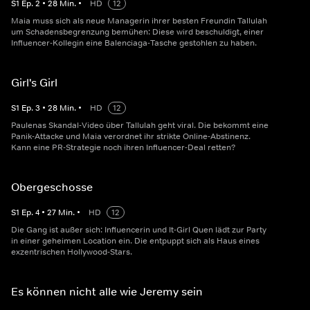
S
1
Ep.
2
•
28
Min.
•
HD
12
Maia muss sich als neue Managerin ihrer besten Freundin Tallulah
um Schadensbegrenzung bemühen: Diese wird beschuldigt, einer
Influencer-Kollegin eine Balenciaga-Tasche gestohlen zu haben.
Girl's Girl
S
1
Ep.
3
•
28
Min.
•
HD
12
Paulenas Skandal-Video über Tallulah geht viral. Die bekommt eine
Panik-Attacke und Maia verordnet ihr strikte Online-Abstinenz.
Kann eine PR-Strategie noch ihren Influencer-Deal retten?
Obergeschosse
S
1
Ep.
4
•
27
Min.
•
HD
12
Die Gang ist außer sich: Influencerin und It-Girl Quen lädt zur Party
in einer geheimen Location ein. Die entpuppt sich als Haus eines
exzentrischen Hollywood-Stars.
Es können nicht alle wie Jeremy sein