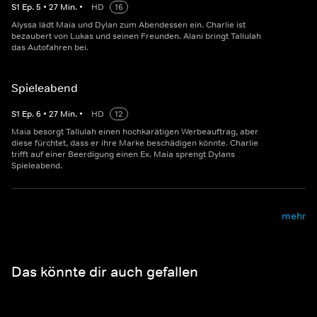
S
1
Ep.
5
•
27
Min.
•
HD
16
Alyssa lädt Maia und Dylan zum Abendessen ein. Charlie ist
bezaubert von Lukas und seinen Freunden. Alani bringt Tallulah
das Autofahren bei.
Spieleabend
S
1
Ep.
6
•
27
Min.
•
HD
12
Maia besorgt Tallulah einen hochkarätigen Werbeauftrag, aber
diese fürchtet, dass er ihre Marke beschädigen könnte. Charlie
trifft auf einer Beerdigung einen Ex. Maia sprengt Dylans
Spieleabend.
mehr
Das könnte dir auch gefallen