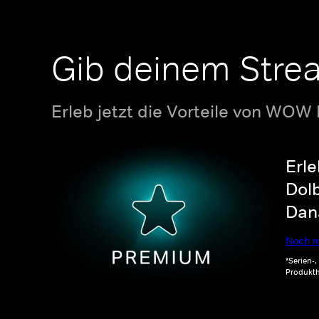
Gib deinem Stre
Erleb jetzt die Vorteile von WOW
Erle
Dolb
Dana
Noch m
*Serien-
Produkth