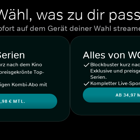
Wähl, was zu dir pass
ofort auf dem Gerät deiner Wahl stream
Serien
Alles von 
urz nach dem Kino
Blockbuster kurz na
Exklusive und preisg
preisgekrönte Top-
Serien.
Kompletter Live-Spor
igen Kombi-Abo mit
AB 34,97 
,98 € MTL.