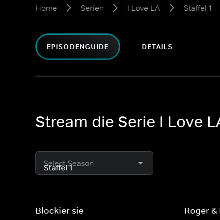
Home
Serien
I Love LA
Staffel 1
EPISODENGUIDE
DETAILS
Stream die Serie I Love LA
Select Season
Blockier sie
Roger &