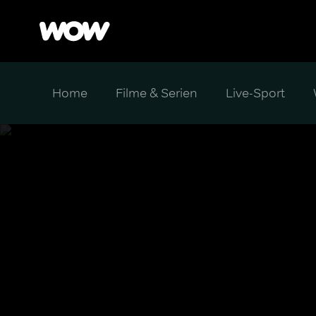
Home
Filme & Serien
Live-Sport