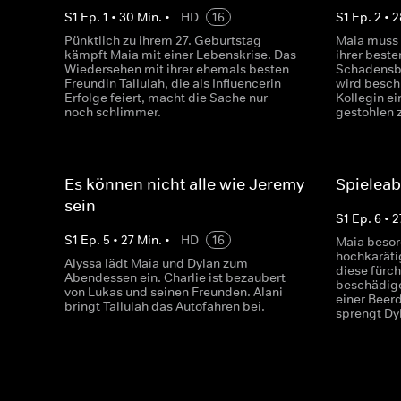
S
1
Ep.
1
•
30
Min.
•
HD
16
S
1
Ep.
2
•
2
Pünktlich zu ihrem 27. Geburtstag
Maia muss 
kämpft Maia mit einer Lebenskrise. Das
ihrer beste
Wiedersehen mit ihrer ehemals besten
Schadensb
Freundin Tallulah, die als Influencerin
wird beschu
Erfolge feiert, macht die Sache nur
Kollegin e
noch schlimmer.
gestohlen 
Es können nicht alle wie Jeremy
Spielea
sein
S
1
Ep.
6
•
2
S
1
Ep.
5
•
27
Min.
•
HD
16
Maia besor
hochkaräti
Alyssa lädt Maia und Dylan zum
diese fürch
Abendessen ein. Charlie ist bezaubert
beschädigen
von Lukas und seinen Freunden. Alani
einer Beer
bringt Tallulah das Autofahren bei.
sprengt Dy