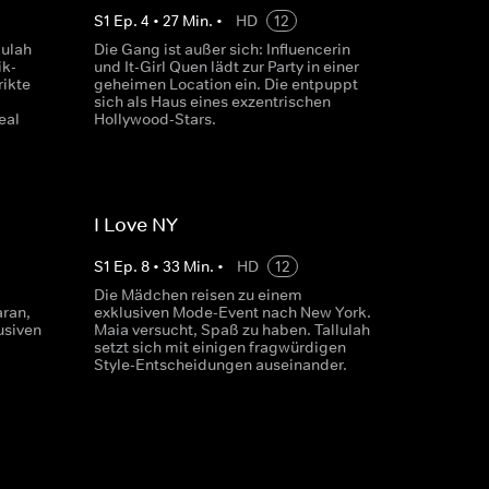
S
1
Ep.
4
•
27
Min.
•
HD
12
lulah
Die Gang ist außer sich: Influencerin
ik-
und It-Girl Quen lädt zur Party in einer
rikte
geheimen Location ein. Die entpuppt
sich als Haus eines exzentrischen
eal
Hollywood-Stars.
I Love NY
S
1
Ep.
8
•
33
Min.
•
HD
12
Die Mädchen reisen zu einem
aran,
exklusiven Mode-Event nach New York.
usiven
Maia versucht, Spaß zu haben. Tallulah
setzt sich mit einigen fragwürdigen
Style-Entscheidungen auseinander.