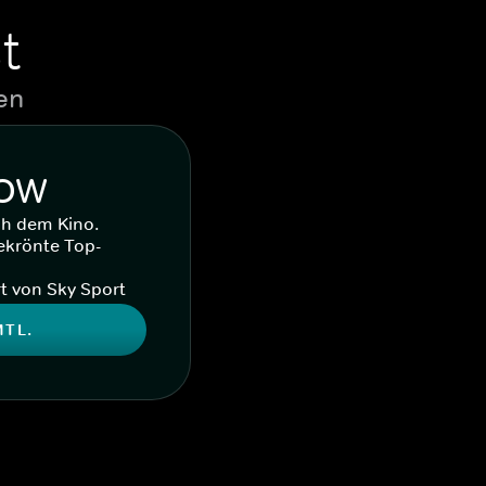
t
en
WOW
ch dem Kino.
ekrönte Top-
t von Sky Sport
MTL.