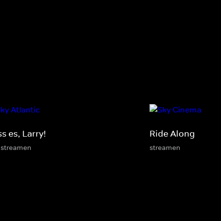
s es, Larry!
Ride Along
 streamen
streamen