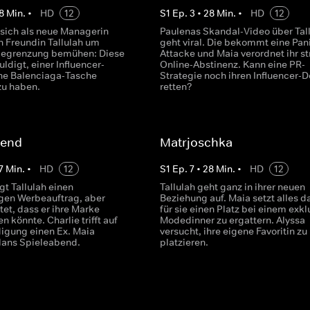
8
Min.
•
HD
12
S
1
Ep.
3
•
28
Min.
•
HD
12
sich als neue Managerin
Paulenas Skandal-Video über Tal
n Freundin Tallulah um
geht viral. Die bekommt eine Pan
egrenzung bemühen: Diese
Attacke und Maia verordnet ihr st
ldigt, einer Influencer-
Online-Abstinenz. Kann eine PR-
ine Balenciaga-Tasche
Strategie noch ihren Influencer-D
zu haben.
retten?
bend
Matrjoschka
7
Min.
•
HD
12
S
1
Ep.
7
•
28
Min.
•
HD
12
gt Tallulah einen
Tallulah geht ganz in ihrer neuen
gen Werbeauftrag, aber
Beziehung auf. Maia setzt alles d
tet, dass er ihre Marke
für sie einen Platz bei einem exkl
 könnte. Charlie trifft auf
Modedinner zu ergattern. Alyssa
digung einen Ex. Maia
versucht, ihre eigene Favoritin zu
lans Spieleabend.
platzieren.