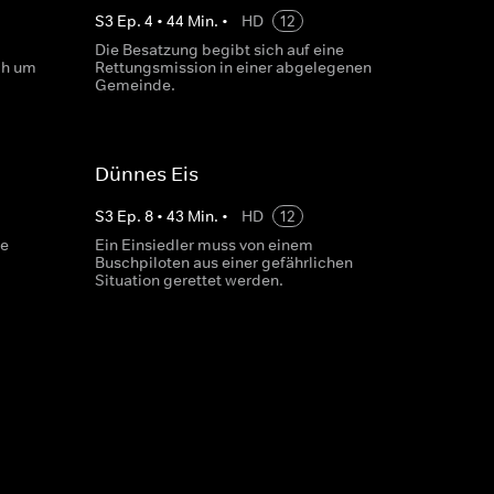
S
3
Ep.
4
•
44
Min.
•
HD
12
Die Besatzung begibt sich auf eine
ch um
Rettungsmission in einer abgelegenen
Gemeinde.
Dünnes Eis
S
3
Ep.
8
•
43
Min.
•
HD
12
ze
Ein Einsiedler muss von einem
Buschpiloten aus einer gefährlichen
Situation gerettet werden.