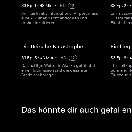
S
3
Ep.
1
•
43
Min.
•
HD
12
S
3
Ep.
2
•
Am Fairbanks International Airport muss
Ein massiv
eine 737 über Nacht andocken und
Hilfsgüter 
droht einzufrieren.
Flughafen 
Die Beinahe-Katastrophe
Ein flie
S
3
Ep.
5
•
43
Min.
•
HD
12
S
3
Ep.
6
•
Das heftige Wetter in Alaska gefährdet
Ein Helikop
eine Flugmission und die gesamte
Sonnenunte
Stadt Anchorage.
Flugzeug z
Das könnte dir auch gefallen