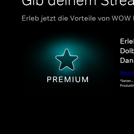
Gib deinem Stre
Erleb jetzt die Vorteile von WOW
Erle
Dolb
Dana
Noch m
*Serien-
Produkth