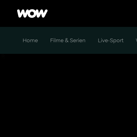
Home
Filme & Serien
Live-Sport