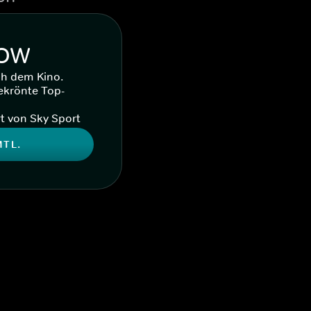
WOW
ch dem Kino.
ekrönte Top-
t von Sky Sport
MTL.