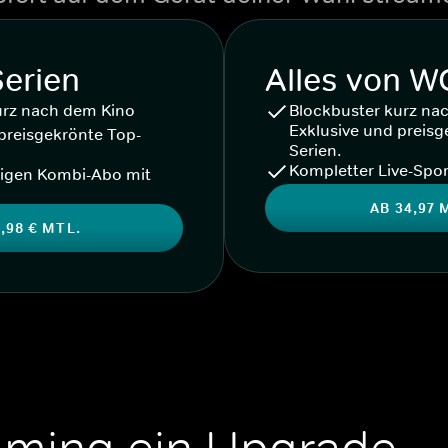
Serien
Alles von 
urz nach dem Kino
Blockbuster kurz na
Exklusive und preisg
preisgekrönte Top-
Serien.
Kompletter Live-Spor
igen Kombi-Abo mit
AB 34,97 
,98 € MTL.