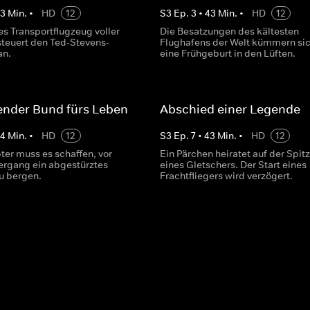
43
Min.
•
HD
12
S
3
Ep.
3
•
43
Min.
•
HD
12
es Transportflugzeug voller
Die Besatzungen des kältesten
steuert den Ted-Stevens-
Flughafens der Welt kümmern si
an.
eine Frühgeburt in den Lüften.
gender Bund fürs Leben
Abschied einer Legende
44
Min.
•
HD
12
S
3
Ep.
7
•
43
Min.
•
HD
12
ter muss es schaffen, vor
Ein Pärchen heiratet auf der Spit
rgang ein abgestürztes
eines Gletschers. Der Start eines
u bergen.
Frachtfliegers wird verzögert.