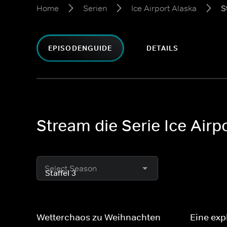
Home
Serien
Ice Airport Alaska
S
EPISODENGUIDE
DETAILS
Stream die Serie Ice Airp
Select Season
Wetterchaos zu Weihnachten
Eine exp