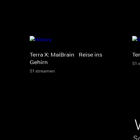
Terra X: MaiBrain - Reise ins
Te
Gehirn
S1 
S1 streamen
S