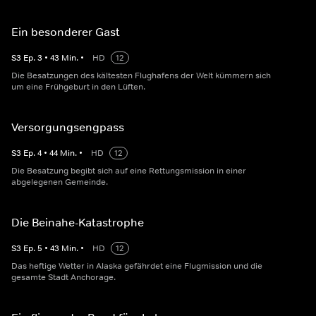
Ein besonderer Gast
S
3
Ep.
3
•
43
Min.
•
HD
12
Die Besatzungen des kältesten Flughafens der Welt kümmern sich
um eine Frühgeburt in den Lüften.
Versorgungsengpass
S
3
Ep.
4
•
44
Min.
•
HD
12
Die Besatzung begibt sich auf eine Rettungsmission in einer
abgelegenen Gemeinde.
Die Beinahe-Katastrophe
S
3
Ep.
5
•
43
Min.
•
HD
12
Das heftige Wetter in Alaska gefährdet eine Flugmission und die
gesamte Stadt Anchorage.