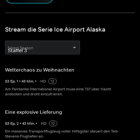
Stream die Serie Ice Airport Alaska
Select Season
Wetterchaos zu Weihnachten
S
3
Ep.
1
•
43
Min.
•
HD
12
Am Fairbanks International Airport muss eine 737 über Nacht
andocken und droht einzufrieren.
Eine explosive Lieferung
S
3
Ep.
2
•
43
Min.
•
HD
12
Ein massives Transportflugzeug voller Hilfsgüter steuert den Ted-
Stevens-Flughafen an.