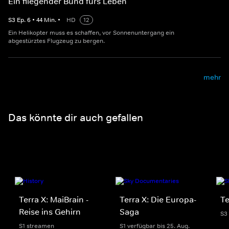
Ein fliegender Bund fürs Leben
S
3
Ep.
6
•
44
Min.
•
HD
12
Ein Helikopter muss es schaffen, vor Sonnenuntergang ein
abgestürztes Flugzeug zu bergen.
mehr
Das könnte dir auch gefallen
Terra X: MaiBrain -
Terra X: Die Europa-
Te
Reise ins Gehirn
Saga
S3
S1 streamen
S1 verfügbar bis 25. Aug.