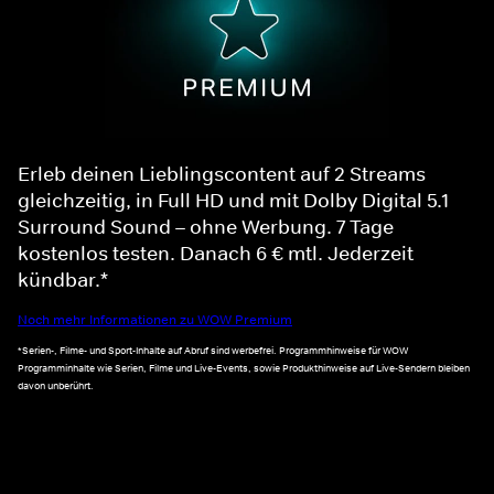
Erleb deinen Lieblingscontent auf 2 Streams
gleichzeitig, in Full HD und mit Dolby Digital 5.1
Surround Sound – ohne Werbung. 7 Tage
kostenlos testen. Danach 6 € mtl. Jederzeit
kündbar.*
Noch mehr Informationen zu WOW Premium
*Serien-, Filme- und Sport-Inhalte auf Abruf sind werbefrei. Programmhinweise für WOW
Programminhalte wie Serien, Filme und Live-Events, sowie Produkthinweise auf Live-Sendern bleiben
davon unberührt.