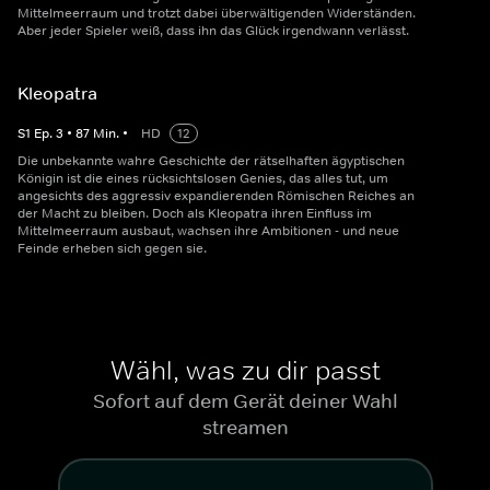
Mittelmeerraum und trotzt dabei überwältigenden Widerständen.
Aber jeder Spieler weiß, dass ihn das Glück irgendwann verlässt.
Kleopatra
S
1
Ep.
3
•
87
Min.
•
HD
12
Die unbekannte wahre Geschichte der rätselhaften ägyptischen
Königin ist die eines rücksichtslosen Genies, das alles tut, um
angesichts des aggressiv expandierenden Römischen Reiches an
der Macht zu bleiben. Doch als Kleopatra ihren Einfluss im
Mittelmeerraum ausbaut, wachsen ihre Ambitionen - und neue
Feinde erheben sich gegen sie.
Wähl, was zu dir passt
Sofort auf dem Gerät deiner Wahl
streamen