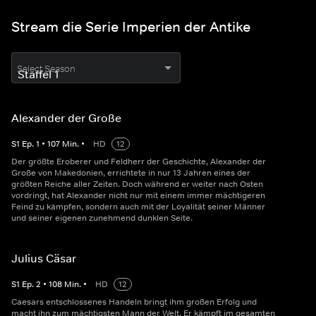
Stream die Serie Imperien der Antike
Select Season
Alexander der Große
S
1
Ep.
1
•
107
Min.
•
HD
12
Der größte Eroberer und Feldherr der Geschichte, Alexander der
Große von Makedonien, errichtete in nur 13 Jahren eines der
größten Reiche aller Zeiten. Doch während er weiter nach Osten
vordringt, hat Alexander nicht nur mit einem immer mächtigeren
Feind zu kämpfen, sondern auch mit der Loyalität seiner Männer
und seiner eigenen zunehmend dunklen Seite.
Julius Cäsar
S
1
Ep.
2
•
108
Min.
•
HD
12
Caesars entschlossenes Handeln bringt ihm großen Erfolg und
macht ihn zum mächtigsten Mann der Welt. Er kämpft im gesamten