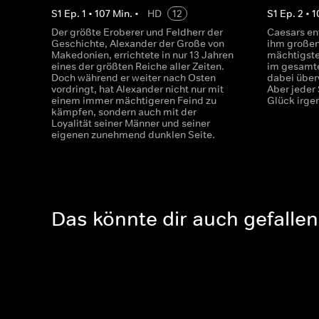
S
1
Ep.
1
•
107
Min.
•
HD
12
S
1
Ep.
2
•
1
Der größte Eroberer und Feldherr der
Caesars en
Geschichte, Alexander der Große von
ihm großen
Makedonien, errichtete in nur 13 Jahren
mächtigste
eines der größten Reiche aller Zeiten.
im gesamte
Doch während er weiter nach Osten
dabei über
vordringt, hat Alexander nicht nur mit
Aber jeder 
einem immer mächtigeren Feind zu
Glück irge
kämpfen, sondern auch mit der
Loyalität seiner Männer und seiner
eigenen zunehmend dunklen Seite.
Das könnte dir auch gefallen