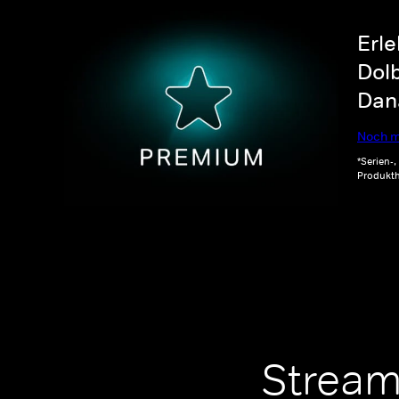
Erle
Dolb
Dana
Noch m
*Serien-
Produkth
Stream