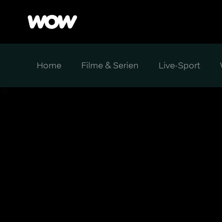
Home
Filme & Serien
Live-Sport