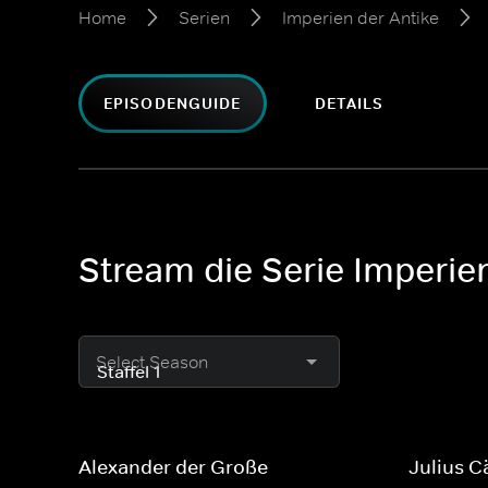
Home
Serien
Imperien der Antike
EPISODENGUIDE
DETAILS
Stream die Serie Imperie
Select Season
Alexander der Große
Julius C