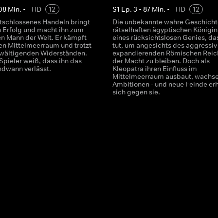
08
Min.
•
HD
12
S
1
Ep.
3
•
87
Min.
•
HD
12
tschlossenes Handeln bringt
Die unbekannte wahre Geschicht
 Erfolg und macht ihn zum
rätselhaften ägyptischen Königin 
n Mann der Welt. Er kämpft
eines rücksichtslosen Genies, das
n Mittelmeerraum und trotzt
tut, um angesichts des aggressiv
wältigenden Widerständen.
expandierenden Römischen Reic
Spieler weiß, dass ihn das
der Macht zu bleiben. Doch als
ndwann verlässt.
Kleopatra ihren Einfluss im
Mittelmeerraum ausbaut, wachse
Ambitionen - und neue Feinde er
sich gegen sie.