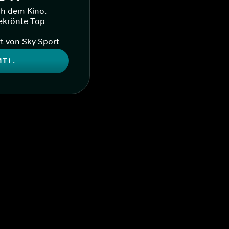
ch dem Kino.
ekrönte Top-
t von Sky Sport
MTL.