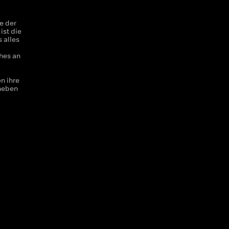
e der
ist die
 alles
hes an
n ihre
heben