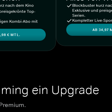
urz nach dem Kino
Blockbuster kurz na
Exklusive und preisg
preisgekrönte Top-
Serien.
Kompletter Live-Spor
igen Kombi-Abo mit
AB 34,97 
,98 € MTL.
aming ein Upgrade
 Premium.