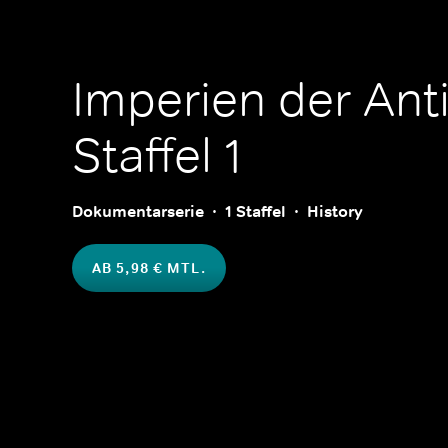
Imperien der Ant
Staffel 1
Dokumentarserie
1 Staffel
History
AB 5,98 € MTL.