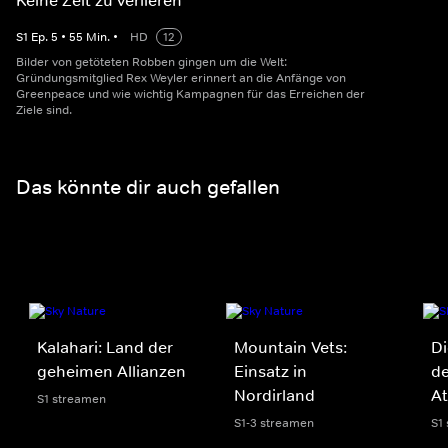
Keine Zeit zu verlieren
S
1
Ep.
5
•
55
Min.
•
HD
12
Bilder von getöteten Robben gingen um die Welt:
Gründungsmitglied Rex Weyler erinnert an die Anfänge von
Greenpeace und wie wichtig Kampagnen für das Erreichen der
Ziele sind.
Das könnte dir auch gefallen
Kalahari: Land der
Mountain Vets:
Di
geheimen Allianzen
Einsatz in
de
Nordirland
A
S1 streamen
S1-3 streamen
S1