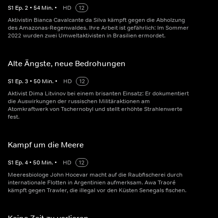
S
1
Ep.
2
•
54
Min.
•
HD
12
Aktivistin Bianca Cavalcante da Silva kämpft gegen die Abholzung
des Amazonas-Regenwaldes. Ihre Arbeit ist gefährlich: Im Sommer
2022 wurden zwei Umweltaktivisten in Brasilien ermordet.
Alte Ängste, neue Bedrohungen
S
1
Ep.
3
•
50
Min.
•
HD
12
Aktivist Dima Litvinov bei einem brisanten Einsatz: Er dokumentiert
die Auswirkungen der russischen Militäraktionen am
Atomkraftwerk von Tschernobyl und stellt erhöhte Strahlenwerte
fest.
Kampf um die Meere
S
1
Ep.
4
•
50
Min.
•
HD
12
Meeresbiologe John Hocevar macht auf die Raubfischerei durch
internationale Flotten in Argentinien aufmerksam. Awa Traoré
kämpft gegen Trawler, die illegal vor den Küsten Senegals fischen.