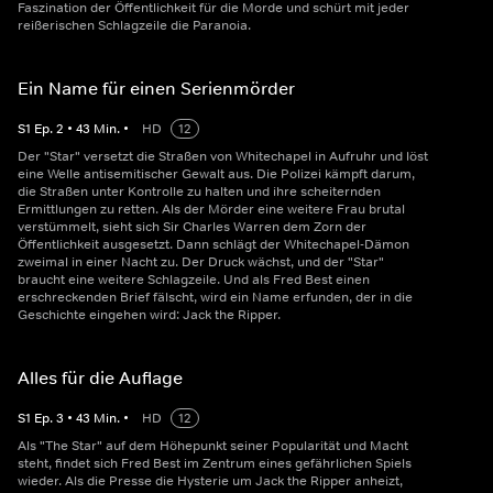
Faszination der Öffentlichkeit für die Morde und schürt mit jeder
reißerischen Schlagzeile die Paranoia.
Ein Name für einen Serienmörder
S
1
Ep.
2
•
43
Min.
•
HD
12
Der "Star" versetzt die Straßen von Whitechapel in Aufruhr und löst
eine Welle antisemitischer Gewalt aus. Die Polizei kämpft darum,
die Straßen unter Kontrolle zu halten und ihre scheiternden
Ermittlungen zu retten. Als der Mörder eine weitere Frau brutal
verstümmelt, sieht sich Sir Charles Warren dem Zorn der
Öffentlichkeit ausgesetzt. Dann schlägt der Whitechapel-Dämon
zweimal in einer Nacht zu. Der Druck wächst, und der "Star"
braucht eine weitere Schlagzeile. Und als Fred Best einen
erschreckenden Brief fälscht, wird ein Name erfunden, der in die
Geschichte eingehen wird: Jack the Ripper.
Alles für die Auflage
S
1
Ep.
3
•
43
Min.
•
HD
12
Als "The Star" auf dem Höhepunkt seiner Popularität und Macht
steht, findet sich Fred Best im Zentrum eines gefährlichen Spiels
wieder. Als die Presse die Hysterie um Jack the Ripper anheizt,