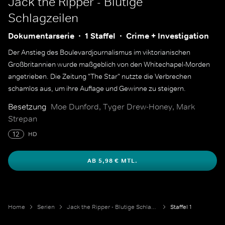
Jack the Ripper - Blutige
Schlagzeilen
Dokumentarserie
1 Staffel
Crime + Investigation
Der Anstieg des Boulevardjournalismus im viktorianischen
Großbritannien wurde maßgeblich von den Whitechapel-Morden
angetrieben. Die Zeitung "The Star" nutzte die Verbrechen
schamlos aus, um ihre Auflage und Gewinne zu steigern.
Besetzung
Moe Dunford, Tyger Drew-Honey, Mark
Strepan
12
HD
AB 5,98 € MTL.
Home
Serien
Jack the Ripper - Blutige Schlagzeilen
Staffel 1