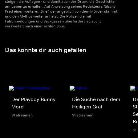
steigen die Auflagen - und damit auch der Druck, die Geschichte
am Leben zu erhalten. Auf Anweisung seines Redakteurs fälscht
Fred einen weiteren Brief, der angeblich von dem Mörder stammt
und den Mythos weiter anheizt. Die Polizei, die mit
Falschmeldungen und Sackgassen überfordert ist, sucht
verzweifelt nach einer echten Spur.
Das könnte dir auch gefallen
Der Playboy-Bunny-
Die Suche nach dem
De
Mord
Heiligen Gral
St
S
S1 streamen
S1 streamen
Ro
S1