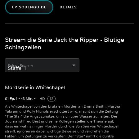
EPISODENGUIDE
DETAILS
Stream die Serie Jack the Ripper - Blutige
Schlagzeilen
Select Season
Mordserie in Whitechapel
S
1
Ep.
1
•
43
Min.
•
HD
12
Als Whitechapel von den brutalen Morden an Emma Smith, Martha
Tabram und Polly Nichols erschüttert wird, macht sich die Zeitung
"The Star" die Angst zunutze, um sich über Wasser zu halten. Der
Journalist Fred Best und seine Kollegen stellen die Theorie auf,
dass ein wahnsinniger Mörder durch die Straßen von Whitechapel
streift, ignorieren dabei wichtige Beweise und verdrehen die
Fakten, um Zeitungen zu verkaufen. Der "Star" nährt die dunkle