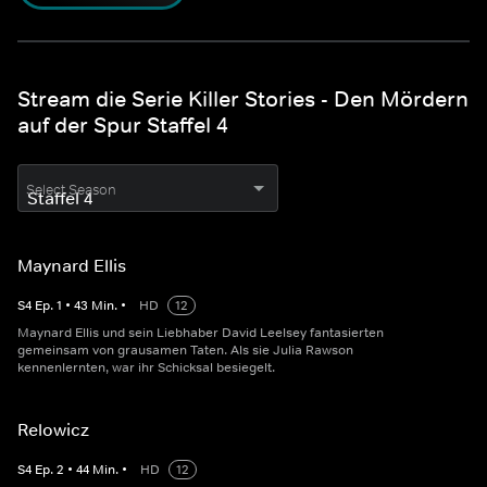
Stream die Serie Killer Stories - Den Mördern
auf der Spur Staffel 4
Select Season
Maynard Ellis
S
4
Ep.
1
•
43
Min.
•
HD
12
Maynard Ellis und sein Liebhaber David Leelsey fantasierten
gemeinsam von grausamen Taten. Als sie Julia Rawson
kennenlernten, war ihr Schicksal besiegelt.
Relowicz
S
4
Ep.
2
•
44
Min.
•
HD
12