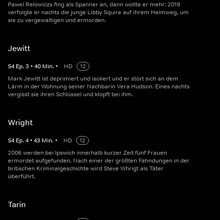
Pawel Relowiczs fing als Spanner an, dann wollte er mehr: 2019
verfolgte er nachts die junge Libby Squire auf ihrem Heimweg, um
sie zu vergewaltigen und ermorden.
Jewitt
S
4
Ep.
3
•
40
Min.
•
HD
12
Mark Jewitt ist deprimiert und isoliert und er stört sich an dem
Lärm in der Wohnung seiner Nachbarin Vera Hudson. Eines nachts
vergisst sie ihren Schlüssel und klopft bei ihm.
Wright
S
4
Ep.
4
•
43
Min.
•
HD
12
2006 werden bei Ipswich innerhalb kurzer Zeit fünf Frauen
ermordet aufgefunden. Nach einer der größten Fahndungen in der
britischen Kriminalgeschichte wird Steve Whrigt als Täter
überführt.
Tarin