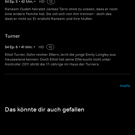
S
4
Ep.
5
•
42
Min.
•
HD
12
Raneem Oudeh heiratet Janbaz Tarin ohne zu wissen, dass er noch
eine andere Familie hat. Sie will sich von ihm trennen - doch das
lässt er nicht zu: Er ersticht Raneem und ihre Mutter.
Turner
S
4
Ep.
6
•
41
Min.
•
HD
12
Elliot Turner, Sohn reicher Eltern, lernt die junge Emily Longley aus
Neuseeland kennen. Doch Elliot hat seine Eifersucht nicht unter
Kontrolle: 2011 stirbt die 17-Jährige im Haus der Turners.
mehr
Das könnte dir auch gefallen