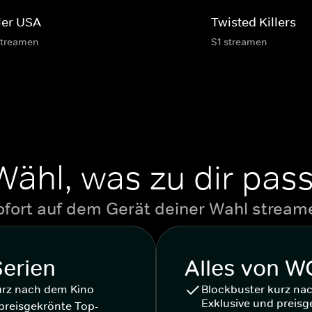
ller USA
Twisted Killers
streamen
S1 streamen
Wähl, was zu dir pass
ofort auf dem Gerät deiner Wahl stream
Serien
Alles von 
urz nach dem Kino
Blockbuster kurz na
Exklusive und preisg
preisgekrönte Top-