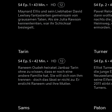
S
4
Ep.
1
•
43
Min.
•
HD
12
S
4
Ep.
2
•
Maynard Ellis und sein Liebhaber David
Pawel Relo
Leelsey fantasierten gemeinsam von
dann wollte
grausamen Taten. Als sie Julia Rawson
nachts die
kennenlernten, war ihr Schicksal
Heimweg, u
besiegelt.
ermorden.
Tarin
Turner
S
4
Ep.
5
•
42
Min.
•
HD
12
S
4
Ep.
6
•
4
Raneem Oudeh heiratet Janbaz Tarin
Elliot Turne
ohne zu wissen, dass er noch eine
die junge 
andere Familie hat. Sie will sich von ihm
Neuseeland
trennen - doch das lässt er nicht zu: Er
seine Eifer
ersticht Raneem und ihre Mutter.
2011 stirbt
Turners.
Sams
Paton