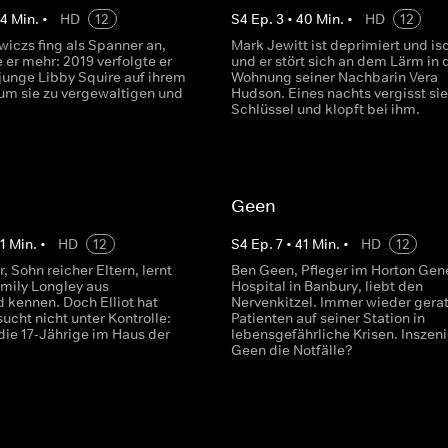
44
Min.
•
HD
12
S
4
Ep.
3
•
40
Min.
•
HD
12
wiczs fing als Spanner an,
Mark Jewitt ist deprimiert und iso
 er mehr: 2019 verfolgte er
und er stört sich an dem Lärm in 
 junge Libby Squire auf ihrem
Wohnung seiner Nachbarin Vera
m sie zu vergewaltigen und
Hudson. Eines nachts vergisst sie
Schlüssel und klopft bei ihm.
Geen
1
Min.
•
HD
12
S
4
Ep.
7
•
41
Min.
•
HD
12
r, Sohn reicher Eltern, lernt
Ben Geen, Pfleger im Horton Gen
Emily Longley aus
Hospital in Banbury, liebt den
 kennen. Doch Elliot hat
Nervenkitzel. Immer wieder gera
sucht nicht unter Kontrolle:
Patienten auf seiner Station in
 die 17-Jährige im Haus der
lebensgefährliche Krisen. Inszeni
Geen die Notfälle?