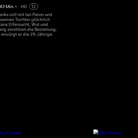
43
Min.
•
HD
12
nks will mit Ian Paton und
samen Tochter glücklich
Ians Eifersucht, Wut und
ang zerstören die Beziehung.
 erwürgt er die 29-Jährige.