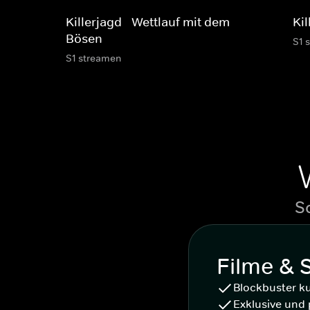
Killerjagd - Wettlauf mit dem
Ki
Bösen
S1 
S1 streamen
S
Filme & 
Blockbuster k
Exklusive und 