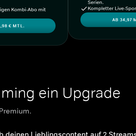
Serien.
Kompletter Live-Spor
igen Kombi-Abo mit
AB 34,97 
,98 € MTL.
aming ein Upgrade
 Premium.
b deinen Lieblingscontent auf 2 Streams 