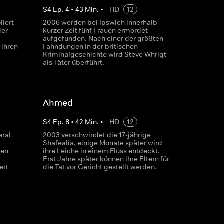
S
4
Ep.
4
•
43
Min.
•
HD
12
liert
2006 werden bei Ipswich innerhalb
der
kurzer Zeit fünf Frauen ermordet
aufgefunden. Nach einer der größten
 ihren
Fahndungen in der britischen
Kriminalgeschichte wird Steve Whrigt
als Täter überführt.
Ahmed
S
4
Ep.
8
•
42
Min.
•
HD
12
eral
2003 verschwindet die 17-jährige
Shafealia, einige Monate später wird
ten
ihre Leiche in einem Fluss entdeckt.
Erst Jahre später können ihre Eltern für
ert
die Tat vor Gericht gestellt werden.