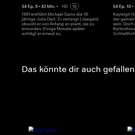
S
4
Ep.
9
•
42
Min.
•
HD
16
S
4
Ep.
10
•
1991 entführt Michael Sams die 18-
Kayleigh Ha
jährige Julie Dart. Er verlangt Lösegeld,
der gemein
obwohl er von Anfang an plant, sie zu
sein. Doch 
ermorden. Einige Monate später
Kontrollzw
schlägt er erneut zu.
Schließlich
Das könnte dir auch gefallen