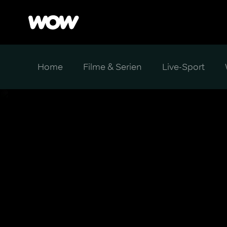
Home
Filme & Serien
Live-Sport