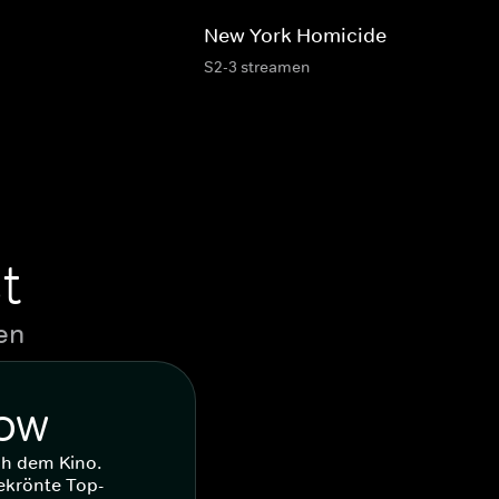
New York Homicide
S2-3 streamen
t
en
WOW
ch dem Kino.
ekrönte Top-