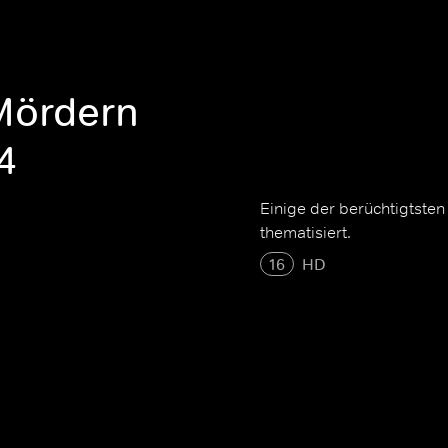
 Mördern
4
Einige der berüchtigtste
thematisiert.
16
HD