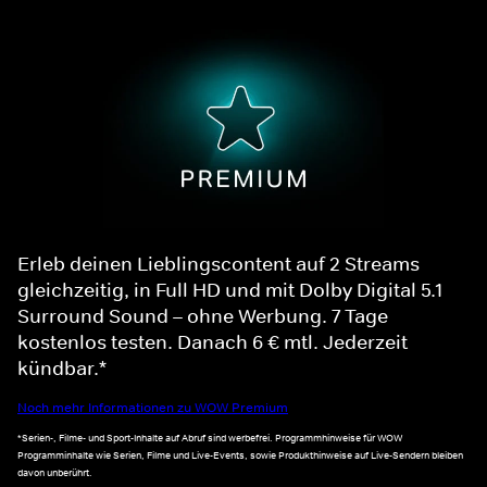
Erleb deinen Lieblingscontent auf 2 Streams
gleichzeitig, in Full HD und mit Dolby Digital 5.1
Surround Sound – ohne Werbung. 7 Tage
kostenlos testen. Danach 6 € mtl. Jederzeit
kündbar.*
Noch mehr Informationen zu WOW Premium
*Serien-, Filme- und Sport-Inhalte auf Abruf sind werbefrei. Programmhinweise für WOW
Programminhalte wie Serien, Filme und Live-Events, sowie Produkthinweise auf Live-Sendern bleiben
davon unberührt.