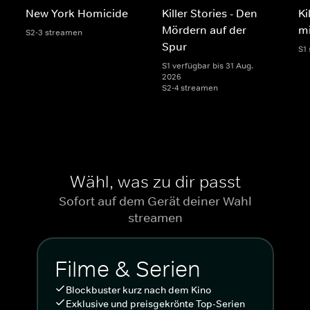
New York Homicide
Killer Stories - Den
Ki
Mördern auf der
m
S2-3 streamen
Spur
S1
S1 verfügbar bis 31 Aug.
2026
S2-4 streamen
Wähl, was zu dir passt
Sofort auf dem Gerät deiner Wahl
streamen
Filme & Serien
Blockbuster kurz nach dem Kino
Exklusive und preisgekrönte Top-Serien