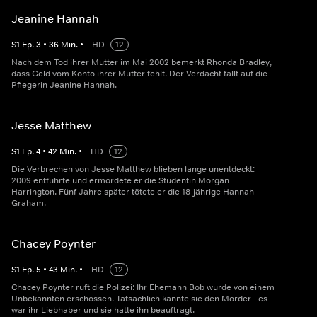
Jeanine Hannah
S
1
Ep.
3
•
36
Min.
•
HD
12
Nach dem Tod ihrer Mutter im Mai 2002 bemerkt Rhonda Bradley,
dass Geld vom Konto ihrer Mutter fehlt. Der Verdacht fällt auf die
Pflegerin Jeanine Hannah.
Jesse Matthew
S
1
Ep.
4
•
42
Min.
•
HD
12
Die Verbrechen von Jesse Matthew blieben lange unentdeckt:
2009 entführte und ermordete er die Studentin Morgan
Harrington. Fünf Jahre später tötete er die 18-jährige Hannah
Graham.
Chacey Poynter
S
1
Ep.
5
•
43
Min.
•
HD
12
Chacey Poynter ruft die Polizei: Ihr Ehemann Bob wurde von einem
Unbekannten erschossen. Tatsächlich kannte sie den Mörder - es
war ihr Liebhaber und sie hatte ihn beauftragt.