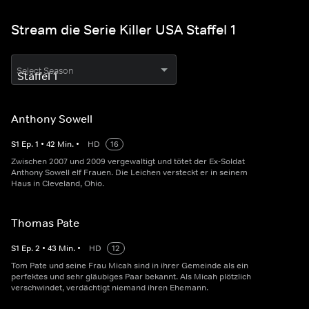
Stream die Serie Killer USA Staffel 1
Select Season
Anthony Sowell
S
1
Ep.
1
•
42
Min.
•
HD
16
Zwischen 2007 und 2009 vergewaltigt und tötet der Ex-Soldat
Anthony Sowell elf Frauen. Die Leichen versteckt er in seinem
Haus in Cleveland, Ohio.
Thomas Pate
S
1
Ep.
2
•
43
Min.
•
HD
12
Tom Pate und seine Frau Micah sind in ihrer Gemeinde als ein
perfektes und sehr gläubiges Paar bekannt. Als Micah plötzlich
verschwindet, verdächtigt niemand ihren Ehemann.