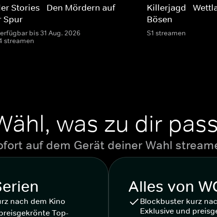
ler Stories - Den Mördern auf
Killerjagd - Wett
r Spur
Bösen
verfügbar bis 31 Aug. 2026
S1 streamen
4 streamen
Wähl, was zu dir pass
ofort auf dem Gerät deiner Wahl stream
Serien
Alles von 
urz nach dem Kino
Blockbuster kurz na
Exklusive und preisg
preisgekrönte Top-