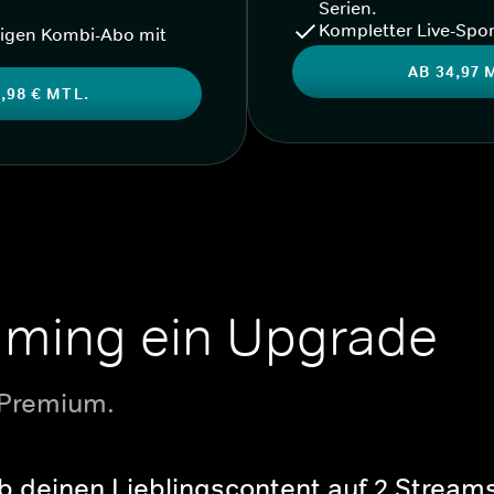
Serien.
Kompletter Live-Spor
igen Kombi-Abo mit
AB 34,97 
,98 € MTL.
aming ein Upgrade
 Premium.
b deinen Lieblingscontent auf 2 Streams 