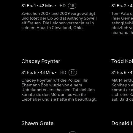
S
1
Ep.
1
•
42
Min.
•
HD
16
S
1
Ep.
2
•
4
Zwischen 2007 und 2009 vergewaltigt
Tom Pate u
und tötet der Ex-Soldat Anthony Sowell
ihrer Geme
elf Frauen. Die Leichen versteckt er in
sehr gläub
seinem Haus in Cleveland, Ohio.
plötzlich v
niemand i
Chacey Poynter
Todd Ko
S
1
Ep.
5
•
43
Min.
•
HD
12
S
1
Ep.
6
•
4
Chacey Poynter ruft die Polizei: Ihr
Mit 14 entf
Ehemann Bob wurde von einem
Kohlhepp e
Unbekannten erschossen. Tatsächlich
kommt er a
kannte sie den Mörder - es war ihr
sich eine 
Liebhaber und sie hatte ihn beauftragt.
auf. Bald d
Shawn Grate
Donald 