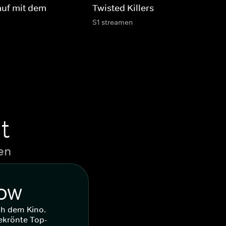
lauf mit dem
Twisted Killers
S1 streamen
t
en
WOW
ch dem Kino.
ekrönte Top-