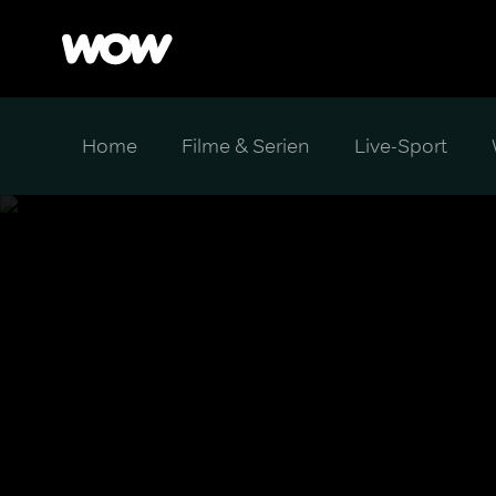
Home
Filme & Serien
Live-Sport