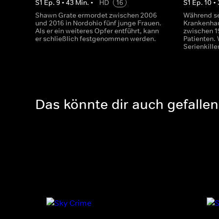
S
1
Ep.
9
•
43
Min.
•
HD
16
S
1
Ep.
10
•
Shawn Grate ermordet zwischen 2006
Während se
und 2016 in Nordohio fünf junge Frauen.
Krankenhau
Als er ein weiteres Opfer entführt, kann
zwischen 1
er schließlich festgenommen werden.
Patienten.
Serienkill
Das könnte dir auch gefallen