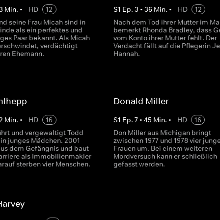
3
Min.
•
HD
12
S
1
Ep.
3
•
36
Min.
•
HD
12
nd seine Frau Micah sind in
Nach dem Tod ihrer Mutter im Ma
inde als ein perfektes und
bemerkt Rhonda Bradley, dass G
iges Paar bekannt. Als Micah
vom Konto ihrer Mutter fehlt. Der
erschwindet, verdächtigt
Verdacht fällt auf die Pflegerin J
hren Ehemann.
Hannah.
hlhepp
Donald Miller
2
Min.
•
HD
16
S
1
Ep.
7
•
45
Min.
•
HD
16
ührt und vergewaltigt Todd
Don Miller aus Michigan bringt
in junges Mädchen. 2001
zwischen 1977 und 1978 vier jung
us dem Gefängnis und baut
Frauen um. Bei einem weiteren
Karriere als Immobilienmakler
Mordversuch kann er schließlich
arauf sterben vier Menschen.
gefasst werden.
Harvey