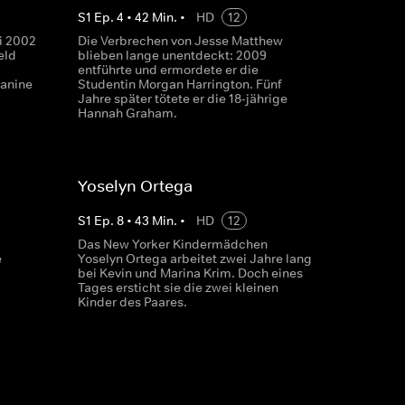
S
1
Ep.
4
•
42
Min.
•
HD
12
i 2002
Die Verbrechen von Jesse Matthew
eld
blieben lange unentdeckt: 2009
entführte und ermordete er die
eanine
Studentin Morgan Harrington. Fünf
Jahre später tötete er die 18-jährige
Hannah Graham.
Yoselyn Ortega
S
1
Ep.
8
•
43
Min.
•
HD
12
Das New Yorker Kindermädchen
e
Yoselyn Ortega arbeitet zwei Jahre lang
bei Kevin und Marina Krim. Doch eines
Tages ersticht sie die zwei kleinen
Kinder des Paares.