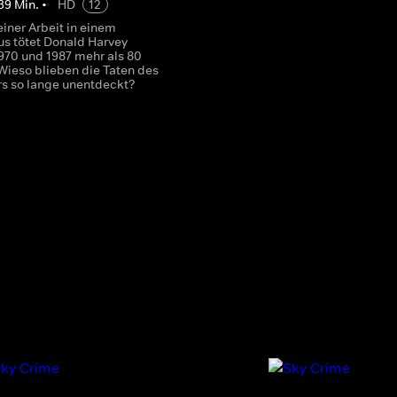
39
Min.
•
HD
12
iner Arbeit in einem
s tötet Donald Harvey
970 und 1987 mehr als 80
 Wieso blieben die Taten des
ers so lange unentdeckt?