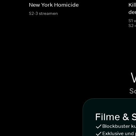
New York Homicide
Kil
de
S2-3 streamen
S1 
S2-
S
Filme & 
Blockbuster k
Exklusive und 