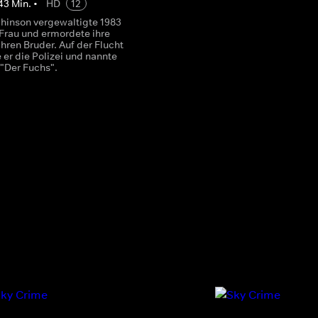
43
Min.
•
HD
12
chinson vergewaltigte 1983
 Frau und ermordete ihre
ihren Bruder. Auf der Flucht
 er die Polizei und nannte
 "Der Fuchs".