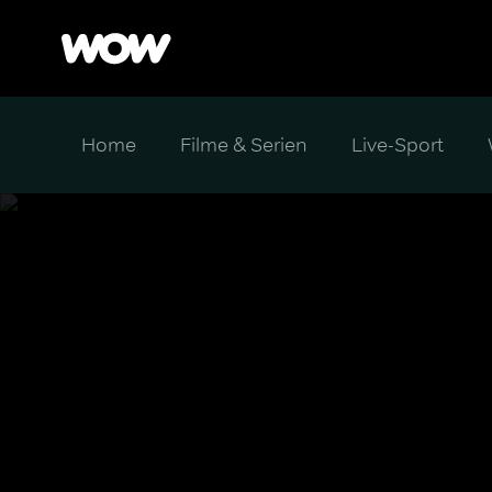
Home
Filme & Serien
Live-Sport