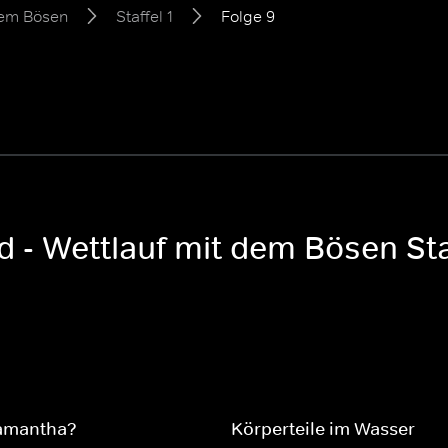
 dem Bösen
Staffel 1
Folge 9
gd - Wettlauf mit dem Bösen Sta
Samantha?
Körperteile im Wasser