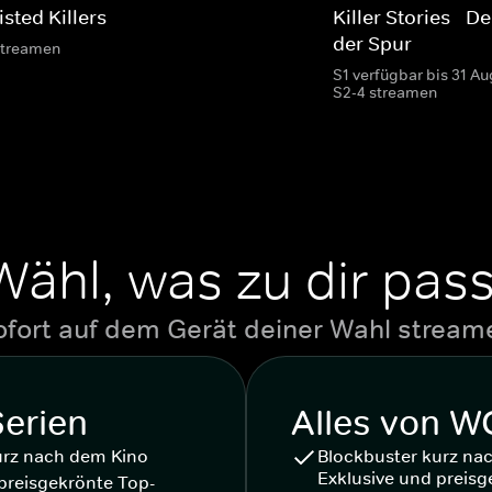
sted Killers
Killer Stories - 
der Spur
streamen
S1 verfügbar bis 31 Au
S2-4 streamen
Wähl, was zu dir pass
ofort auf dem Gerät deiner Wahl stream
Serien
Alles von 
urz nach dem Kino
Blockbuster kurz na
Exklusive und preisg
preisgekrönte Top-