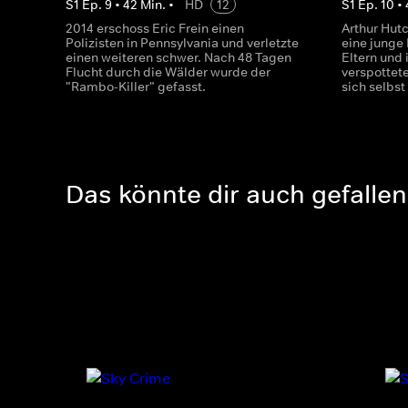
S
1
Ep.
9
•
42
Min.
•
HD
12
S
1
Ep.
10
•
2014 erschoss Eric Frein einen
Arthur Hut
Polizisten in Pennsylvania und verletzte
eine junge
einen weiteren schwer. Nach 48 Tagen
Eltern und 
Flucht durch die Wälder wurde der
verspottete
"Rambo-Killer" gefasst.
sich selbst
Das könnte dir auch gefallen