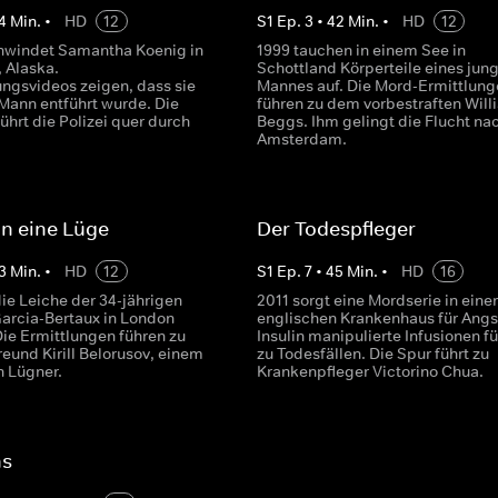
4
Min.
•
HD
12
S
1
Ep.
3
•
42
Min.
•
HD
12
hwindet Samantha Koenig in
1999 tauchen in einem See in
 Alaska.
Schottland Körperteile eines jun
gsvideos zeigen, dass sie
Mannes auf. Die Mord-Ermittlung
Mann entführt wurde. Die
führen zu dem vorbestraften Will
hrt die Polizei quer durch
Beggs. Ihm gelingt die Flucht na
Amsterdam.
 in eine Lüge
Der Todespfleger
3
Min.
•
HD
12
S
1
Ep.
7
•
45
Min.
•
HD
16
ie Leiche der 34-jährigen
2011 sorgt eine Mordserie in ein
Garcia-Bertaux in London
englischen Krankenhaus für Angst
Die Ermittlungen führen zu
Insulin manipulierte Infusionen f
eund Kirill Belorusov, einem
zu Todesfällen. Die Spur führt zu
n Lügner.
Krankenpfleger Victorino Chua.
hs