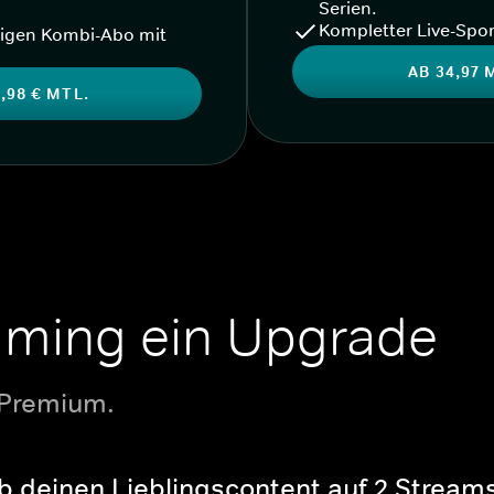
Serien.
Kompletter Live-Spor
igen Kombi-Abo mit
AB 34,97 
,98 € MTL.
aming ein Upgrade
 Premium.
b deinen Lieblingscontent auf 2 Streams 