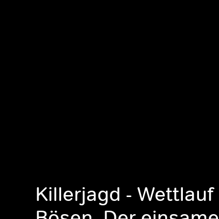
Killerjagd - Wettlau
Bösen, Der einsame