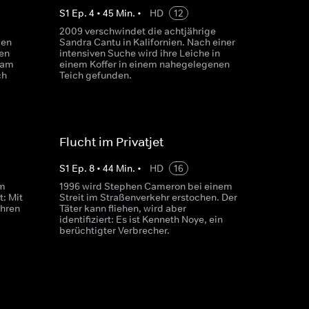
S
1
Ep.
4
•
45
Min.
•
HD
12
2009 verschwindet die achtjährige
gen
Sandra Cantu in Kalifornien. Nach einer
en
intensiven Suche wird ihre Leiche in
iam
einem Koffer in einem nahegelegenen
ch
Teich gefunden.
Flucht im Privatjet
S
1
Ep.
8
•
44
Min.
•
HD
16
em
1996 wird Stephen Cameron bei einem
: Mit
Streit im Straßenverkehr erstochen. Der
ühren
Täter kann fliehen, wird aber
identifiziert: Es ist Kenneth Noye, ein
berüchtigter Verbrecher.