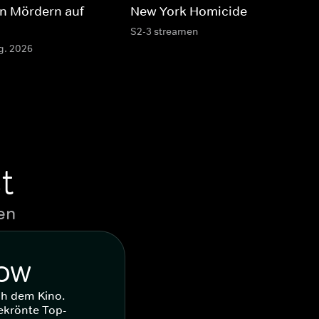
Den Mördern auf
New York Homicide
S2-3 streamen
g. 2026
t
en
WOW
ch dem Kino.
ekrönte Top-