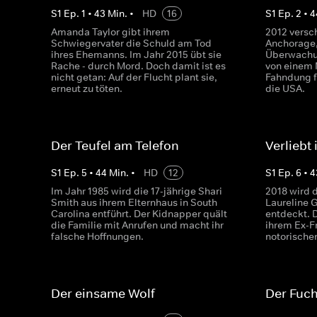
S
1
Ep.
1
•
43
Min.
•
HD
16
S
1
Ep.
2
•
4
Amanda Taylor gibt ihrem
2012 versc
Schwiegervater die Schuld am Tod
Anchorage,
ihres Ehemanns. Im Jahr 2015 übt sie
Überwachun
Rache - durch Mord. Doch damit ist es
von einem 
nicht getan: Auf der Flucht plant sie,
Fahndung fü
erneut zu töten.
die USA.
Der Teufel am Telefon
Verliebt
S
1
Ep.
5
•
44
Min.
•
HD
12
S
1
Ep.
6
•
4
Im Jahr 1985 wird die 17-jährige Shari
2018 wird d
Smith aus ihrem Elternhaus in South
Laureline 
Carolina entführt. Der Kidnapper quält
entdeckt. 
die Familie mit Anrufen und macht ihr
ihrem Ex-Fr
falsche Hoffnungen.
notorische
Der einsame Wolf
Der Fuc