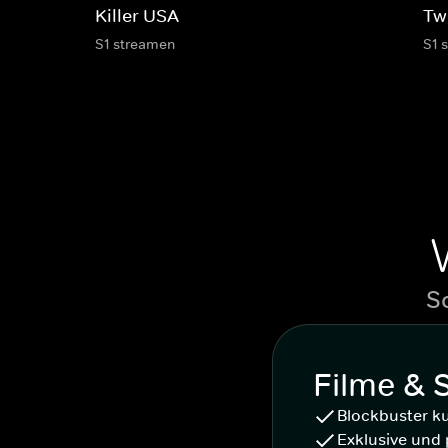
Killer USA
Twi
S1 streamen
S1 
S
Filme & 
Blockbuster k
Exklusive und 