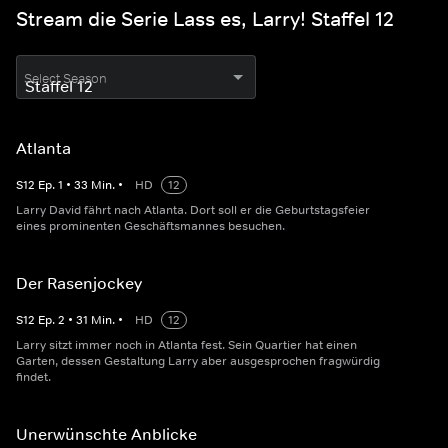
Stream die Serie Lass es, Larry! Staffel 12
Select Season
Atlanta
S
12
Ep.
1
•
33
Min.
•
HD
12
Larry David fährt nach Atlanta. Dort soll er die Geburtstagsfeier
eines prominenten Geschäftsmannes besuchen.
Der Rasenjockey
S
12
Ep.
2
•
31
Min.
•
HD
12
Larry sitzt immer noch in Atlanta fest. Sein Quartier hat einen
Garten, dessen Gestaltung Larry aber ausgesprochen fragwürdig
findet.
Unerwünschte Anblicke