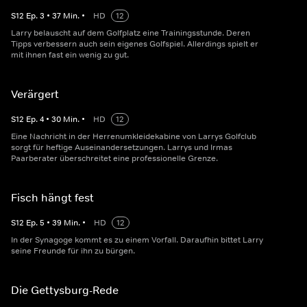
S
12
Ep.
3
•
37
Min.
•
HD
12
Larry belauscht auf dem Golfplatz eine Trainingsstunde. Deren
Tipps verbessern auch sein eigenes Golfspiel. Allerdings spielt er
mit ihnen fast ein wenig zu gut.
Verärgert
S
12
Ep.
4
•
30
Min.
•
HD
12
Eine Nachricht in der Herrenumkleidekabine von Larrys Golfclub
sorgt für heftige Auseinandersetzungen. Larrys und Irmas
Paarberater überschreitet eine professionelle Grenze.
Fisch hängt fest
S
12
Ep.
5
•
39
Min.
•
HD
12
In der Synagoge kommt es zu einem Vorfall. Daraufhin bittet Larry
seine Freunde für ihn zu bürgen.
Die Gettysburg-Rede