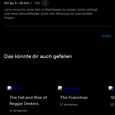
S
12
Ep.
6
•
36
Min.
•
HD
12
Larry versucht, seine Zeit im Bad besser zu nutzen. Susie verfolgt
eine neue Geschäftsidee. Doch ihre Werbung hat unerwartete
Folgen.
mehr
Das könnte dir auch gefallen
The Fall and Rise of
The Franchise
St
Reggie Dinkins
S1 streamen
S2
S1 streamen