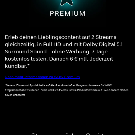
Erleb deinen Lieblingscontent auf 2 Streams
gleichzeitig, in Full HD und mit Dolby Digital 5.1
Surround Sound – ohne Werbung. 7 Tage
kostenlos testen. Danach 6 € mtl. Jederzeit
kündbar.*
Noch mehr Informationen zu WOW Premium
*Serien-, Filme- und Sport-Inhalte auf Abruf sind werbefrei. Programmhinweise für WOW
Programminhalte wie Serien, Filme und Live-Events, sowie Produkthinweise auf Live-Sendern bleiben
davon unberührt.