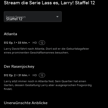
Stream die Serie Lass es, Larry! Staffel 12
Select Season
Atlanta
S
12
Ep.
1
•
33
Min.
•
HD
12
Larry David fährt nach Atlanta. Dort soll er die Geburtstagsfeier
eines prominenten Geschäftsmannes besuchen.
Der Rasenjockey
S
12
Ep.
2
•
31
Min.
•
HD
12
Larry sitzt immer noch in Atlanta fest. Sein Quartier hat einen
Garten, dessen Gestaltung Larry aber ausgesprochen fragwürdig
findet.
Unerwünschte Anblicke