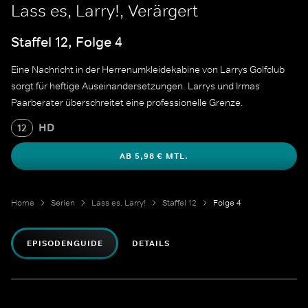
Lass es, Larry!, Verärgert
Staffel 12, Folge 4
Eine Nachricht in der Herrenumkleidekabine von Larrys Golfclub
sorgt für heftige Auseinandersetzungen. Larrys und Irmas
Paarberater überschreitet eine professionelle Grenze.
HD
12
AB 5,98 € MTL.
Home
Serien
Lass es, Larry!
Staffel 12
Folge 4
EPISODENGUIDE
DETAILS