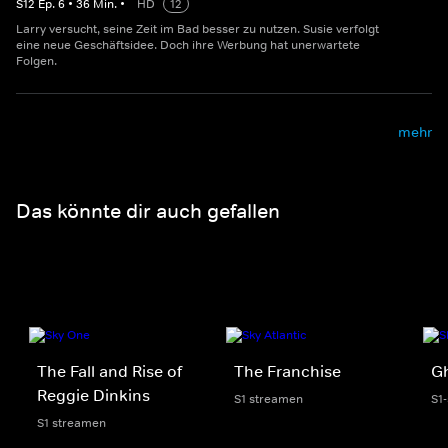
S
12
Ep.
6
•
36
Min.
•
HD
12
Larry versucht, seine Zeit im Bad besser zu nutzen. Susie verfolgt
eine neue Geschäftsidee. Doch ihre Werbung hat unerwartete
Folgen.
mehr
Das könnte dir auch gefallen
The Fall and Rise of
The Franchise
G
Reggie Dinkins
S1 streamen
S1
S1 streamen