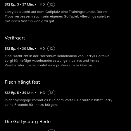
S
12
Ep.
3
•
37
Min.
•
HD
12
Larry belauscht auf dem Golfplatz eine Trainingsstunde. Deren
Tipps verbessern auch sein eigenes Golfspiel. Allerdings spielt er
mit ihnen fast ein wenig zu gut.
Verärgert
S
12
Ep.
4
•
30
Min.
•
HD
12
Eine Nachricht in der Herrenumkleidekabine von Larrys Golfclub
sorgt für heftige Auseinandersetzungen. Larrys und Irmas
Paarberater überschreitet eine professionelle Grenze.
Fisch hängt fest
S
12
Ep.
5
•
39
Min.
•
HD
12
In der Synagoge kommt es zu einem Vorfall. Daraufhin bittet Larry
seine Freunde für ihn zu bürgen.
Die Gettysburg-Rede