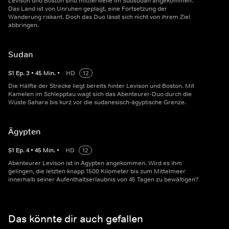
Levison und Boston sind mittlerweile im Südsudan angekommen.
Das Land ist von Unruhen geplagt, eine Fortsetzung der
Wanderung riskant. Doch das Duo lässt sich nicht von ihrem Ziel
abbringen.
Sudan
S
1
Ep.
3
•
45
Min.
•
HD
12
Die Hälfte der Strecke liegt bereits hinter Levison und Boston. Mit
Kamelen im Schlepptau wagt sich das Abenteurer-Duo durch die
Wüste Sahara bis kurz vor die sudanesisch-ägyptische Grenze.
Ägypten
S
1
Ep.
4
•
45
Min.
•
HD
12
Abenteurer Levison ist in Ägypten angekommen. Wird es ihm
gelingen, die letzten knapp 1500 Kilometer bis zum Mittelmeer
innerhalb seiner Aufenthaltserlaubnis von 45 Tagen zu bewältigen?
Das könnte dir auch gefallen