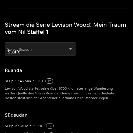
Stream die Serie Levison Wood: Mein Traum
vom Nil Staffel 1
Select Season
Ruanda
S
1
Ep.
1
•
46
Min.
•
HD
12
Levison Wood startet seine über 6700 kilometerlange Wanderung
an der Quelle des Nils in Ruanda. Gemeinsam mit seinem Begleiter
Boston stellt sich der Abenteuer allerhand Herausforderungen.
Südsudan
S
1
Ep.
2
•
46
Min.
•
HD
12