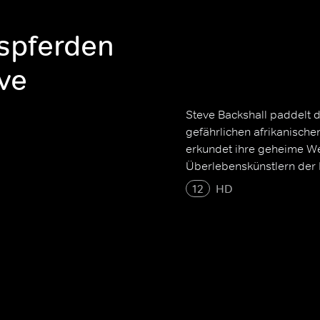
sspferden
eve
Steve Backshall paddelt
gefährlichen afrikanische
erkundet ihre geheime We
Überlebenskünstlern der 
12
HD