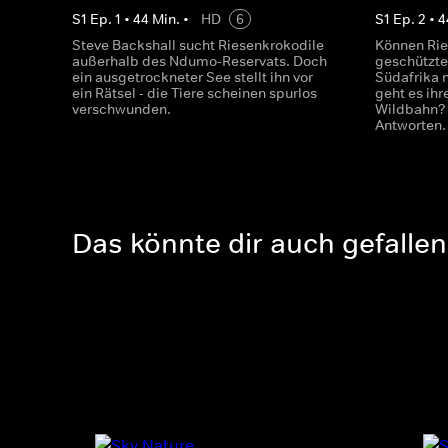
S
1
Ep.
1
•
44
Min.
•
HD
6
S
1
Ep.
2
•
4
Steve Backshall sucht Riesenkrokodile
Können Rie
außerhalb des Ndumo-Reservats. Doch
geschützte
ein ausgetrockneter See stellt ihn vor
Südafrika 
ein Rätsel - die Tiere scheinen spurlos
geht es ihr
verschwunden.
Wildbahn? 
Antworten.
Das könnte dir auch gefallen