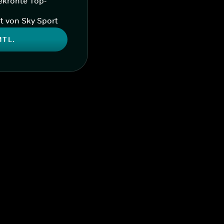
ekrönte Top-
t von Sky Sport
MTL.