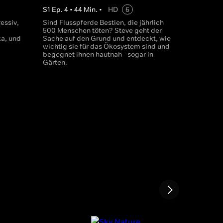
S
1
Ep.
4
•
44
Min.
•
HD
6
essiv,
Sind Flusspferde Bestien, die jährlich
500 Menschen töten? Steve geht der
ka, und
Sache auf den Grund und entdeckt, wie
wichtig sie für das Ökosystem sind und
begegnet ihnen hautnah - sogar in
Gärten.