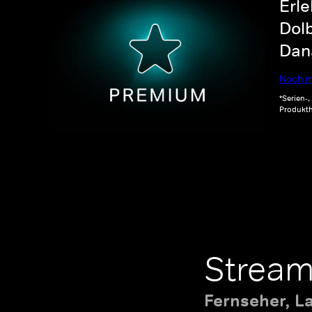
Erle
Dolb
Dana
Noch m
*Serien-
Produkth
Stream
Fernseher, L