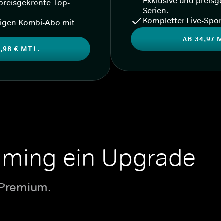
Exklusive und preisg
preisgekrönte Top-
Serien.
Kompletter Live-Spor
igen Kombi-Abo mit
AB 34,97 
,98 € MTL.
aming ein Upgrade
 Premium.