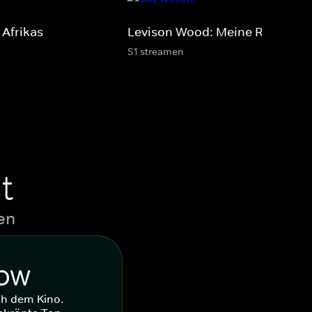
 Afrikas
Levison Wood: Meine Reise zu..
S1 streamen
t
en
WOW
ch dem Kino.