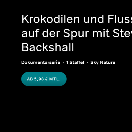
Krokodilen und Flu
auf der Spur mit St
Backshall
Dokumentarserie
1 Staffel
Sky Nature
AB 5,98 € MTL.