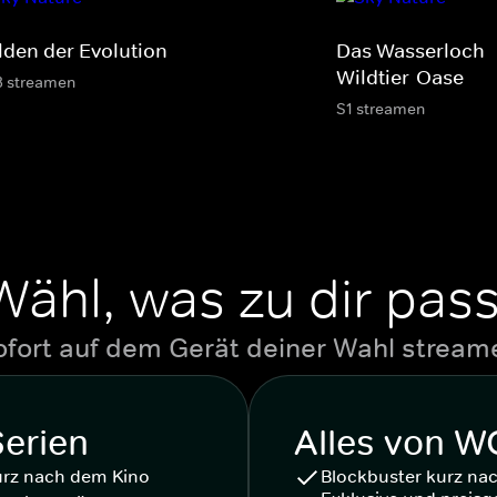
lden der Evolution
Das Wasserloch -
Wildtier-Oase
3 streamen
S1 streamen
Wähl, was zu dir pass
ofort auf dem Gerät deiner Wahl stream
Serien
Alles von 
urz nach dem Kino
Blockbuster kurz na