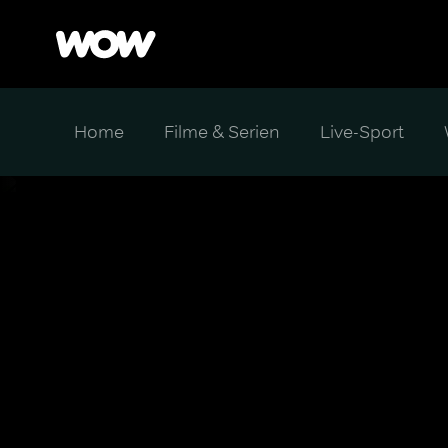
Home
Filme & Serien
Live-Sport