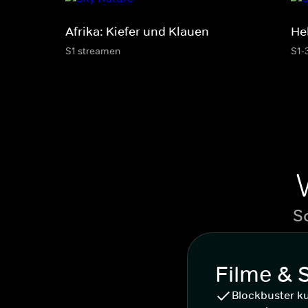
Afrika: Kiefer und Klauen
He
S1 streamen
S1-
S
Filme & 
Blockbuster k