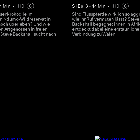
4
Min.
•
HD
6
S
1
Ep.
3
•
44
Min.
•
HD
6
senkrokodile im
Sind Flusspferde wirklich so aggr
n Ndumo-Wildreservat in
wie ihr Ruf vermuten lässt? Steve
noch überleben? Und wie
Backshall begegnet ihnen in Afri
en Artgenossen in freier
entdeckt dabei eine erstaunliche
Steve Backshall sucht nach
Verbindung zu Walen.