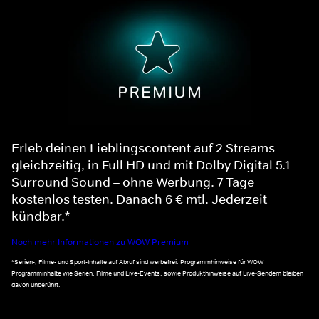
Erleb deinen Lieblingscontent auf 2 Streams
gleichzeitig, in Full HD und mit Dolby Digital 5.1
Surround Sound – ohne Werbung. 7 Tage
kostenlos testen. Danach 6 € mtl. Jederzeit
kündbar.*
Noch mehr Informationen zu WOW Premium
*Serien-, Filme- und Sport-Inhalte auf Abruf sind werbefrei. Programmhinweise für WOW
Programminhalte wie Serien, Filme und Live-Events, sowie Produkthinweise auf Live-Sendern bleiben
davon unberührt.