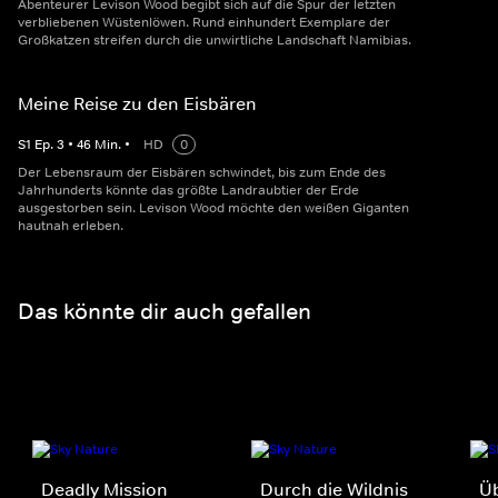
Abenteurer Levison Wood begibt sich auf die Spur der letzten
verbliebenen Wüstenlöwen. Rund einhundert Exemplare der
Großkatzen streifen durch die unwirtliche Landschaft Namibias.
Meine Reise zu den Eisbären
S
1
Ep.
3
•
46
Min.
•
HD
0
Der Lebensraum der Eisbären schwindet, bis zum Ende des
Jahrhunderts könnte das größte Landraubtier der Erde
ausgestorben sein. Levison Wood möchte den weißen Giganten
hautnah erleben.
Das könnte dir auch gefallen
Deadly Mission
Durch die Wildnis
Ü