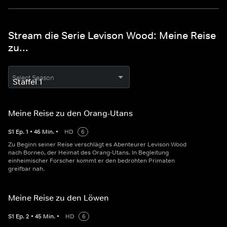
Stream die Serie Levison Wood: Meine Reise
zu...
Select Season
Meine Reise zu den Orang-Utans
S
1
Ep.
1
•
46
Min.
•
HD
6
Zu Beginn seiner Reise verschlägt es Abenteurer Levison Wood
nach Borneo, der Heimat des Orang-Utans. In Begleitung
einheimischer Forscher kommt er den bedrohten Primaten
greifbar nah.
Meine Reise zu den Löwen
S
1
Ep.
2
•
45
Min.
•
HD
6