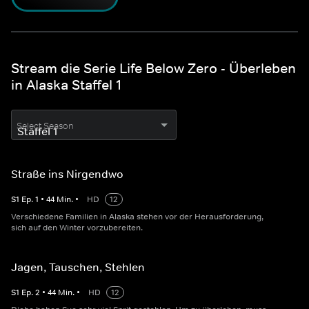
Stream die Serie Life Below Zero - Überleben
in Alaska Staffel 1
Select Season
Straße ins Nirgendwo
S
1
Ep.
1
•
44
Min.
•
HD
12
Verschiedene Familien in Alaska stehen vor der Herausforderung,
sich auf den Winter vorzubereiten.
Jagen, Tauschen, Stehlen
S
1
Ep.
2
•
44
Min.
•
HD
12