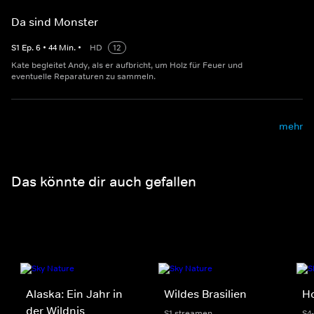
Da sind Monster
S
1
Ep.
6
•
44
Min.
•
HD
12
Kate begleitet Andy, als er aufbricht, um Holz für Feuer und
eventuelle Reparaturen zu sammeln.
mehr
Das könnte dir auch gefallen
Alaska: Ein Jahr in
Wildes Brasilien
H
der Wildnis
S1 streamen
S4