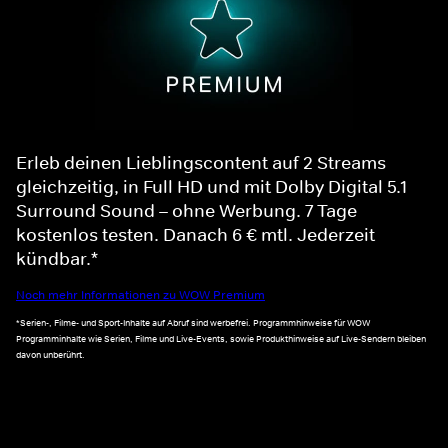
Erleb deinen Lieblingscontent auf 2 Streams
gleichzeitig, in Full HD und mit Dolby Digital 5.1
Surround Sound – ohne Werbung. 7 Tage
kostenlos testen. Danach 6 € mtl. Jederzeit
kündbar.*
Noch mehr Informationen zu WOW Premium
*Serien-, Filme- und Sport-Inhalte auf Abruf sind werbefrei. Programmhinweise für WOW
Programminhalte wie Serien, Filme und Live-Events, sowie Produkthinweise auf Live-Sendern bleiben
davon unberührt.