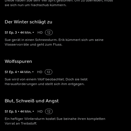
Diebe haben Sue sehr viel Sprit gestohlen. Um zu überleben, muss
sie sich nun um Nachschub kümmern.
Der Winter schlägt zu
S
1
Ep.
3
•
44
Min.
•
HD
12
Sue gerät in einen Schneesturm. Erik kümmert sich um seine
Wasservorräte und geht zum Fluss.
Wolfsspuren
S
1
Ep.
4
•
44
Min.
•
HD
12
Sue wird von einem Wolf beobachtet. Doch sie liebt
Herausforderungen und stellt sich ihm entgegen.
Blut, Schweiß und Angst
S
1
Ep.
5
•
44
Min.
•
HD
12
Ein heftiger Wintersturm kostet Sue beinahe ihren kompletten
Vorrat an Treibstoff.