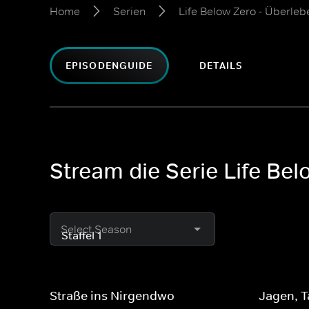
Home
Serien
Life Below Zero - Überleb
EPISODENGUIDE
DETAILS
Stream die Serie Life Bel
Select Season
Straße ins Nirgendwo
Jagen, T