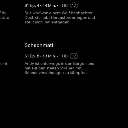
S
1
Ep.
4
•
44
Min.
•
HD
12
Erik
Sue wird von einem Wolf beobachtet.
rräte
Doch sie liebt Herausforderungen und
stellt sich ihm entgegen.
Schachmatt
S
1
Ep.
8
•
43
Min.
•
HD
12
er in
Andy ist unterwegs in den Bergen und
hat auf den steilen Straßen mit
Schneeverwehungen zu kämpfen.