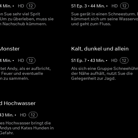
4
Min.
•
HD
12
S
1
Ep.
3
•
44
Min.
•
HD
12
 Sue sehr viel Sprit
Sue gerät in einen Schneesturm. 
 Um zu überleben, muss sie
kümmert sich um seine Wasservo
um Nachschub kümmern.
und geht zum Fluss.
 Monster
Kalt, dunkel und allein
4
Min.
•
HD
12
S
1
Ep.
7
•
43
Min.
•
HD
12
tet Andy, als er aufbricht,
Als sich eine Gruppe Schneehühn
r Feuer und eventuelle
der Nähe aufhält, nutzt Sue die
n zu sammeln.
Gelegenheit zur Jagd.
nd Hochwasser
43
Min.
•
HD
12
es Hochwasser bringt die
Andys und Kates Hunden in
Gefahr.