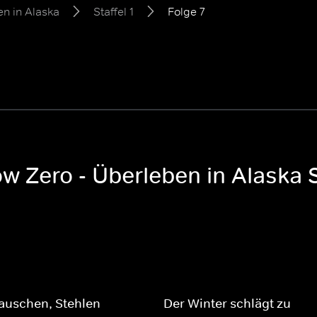
en in Alaska
Staffel 1
Folge 7
ow Zero - Überleben in Alaska S
auschen, Stehlen
Der Winter schlägt zu