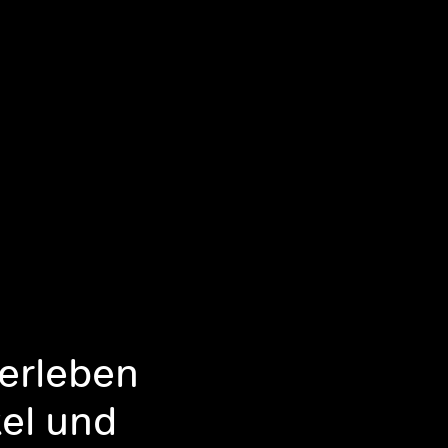
berleben
kel und