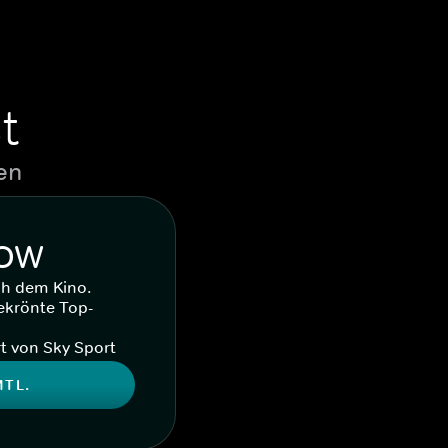
t
en
WOW
ch dem Kino.
ekrönte Top-
t von Sky Sport
MTL.