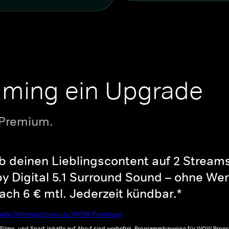
aming ein Upgrade
 Premium.
b deinen Lieblingscontent auf 2 Streams 
y Digital 5.1 Surround Sound – ohne Wer
ch 6 € mtl. Jederzeit kündbar.*
ehr Informationen zu WOW Premium
, Filme- und Sport-Inhalte auf Abruf sind werbefrei. Programmhinweise für WOW Progr