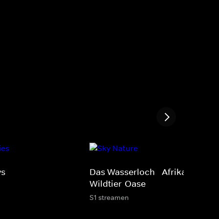
ys
Das Wasserloch - Afrikas
Wildtier-Oase
S1 streamen