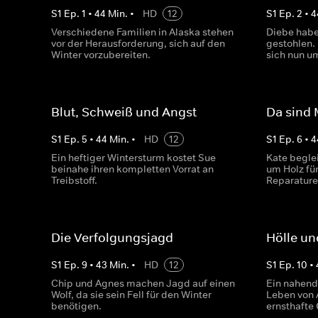
S
1
Ep.
1
•
44
Min.
•
HD
12
S
1
Ep.
2
•
4
Verschiedene Familien in Alaska stehen
Diebe haben
vor der Herausforderung, sich auf den
gestohlen.
Winter vorzubereiten.
sich nun 
Blut, Schweiß und Angst
Da sind
S
1
Ep.
5
•
44
Min.
•
HD
12
S
1
Ep.
6
•
4
Ein heftiger Wintersturm kostet Sue
Kate beglei
beinahe ihren kompletten Vorrat an
um Holz fü
Treibstoff.
Reparature
Die Verfolgungsjagd
Hölle u
S
1
Ep.
9
•
43
Min.
•
HD
12
S
1
Ep.
10
•
Chip und Agnes machen Jagd auf einen
Ein nahend
Wolf, da sie sein Fell für den Winter
Leben von 
benötigen.
ernsthafte 