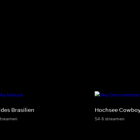
ldes Brasilien
Hochsee Cowbo
streamen
S4-6 streamen