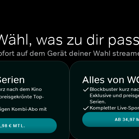
Wähl, was zu dir pass
ofort auf dem Gerät deiner Wahl stream
Serien
Alles von 
urz nach dem Kino
Blockbuster kurz na
Exklusive und preisg
preisgekrönte Top-
Serien.
Kompletter Live-Spor
igen Kombi-Abo mit
AB 34,97 
,98 € MTL.