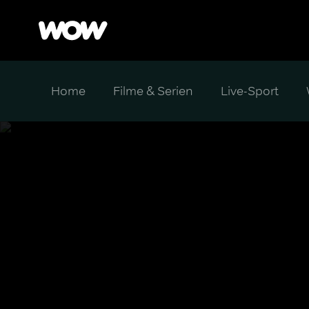
Home
Filme & Serien
Live-Sport