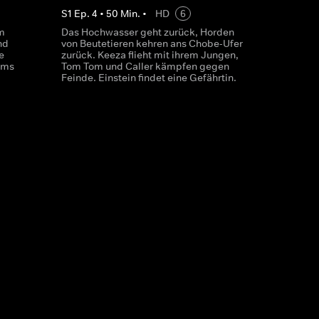
S
1
Ep.
4
•
50
Min.
•
HD
6
m
Das Hochwasser geht zurück, Horden
nd
von Beutetieren kehren ans Chobe-Ufer
e
zurück. Keeza flieht mit ihrem Jungen,
ums
Tom Tom und Caller kämpfen gegen
Feinde. Einstein findet eine Gefährtin.