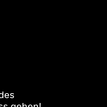
des
ss gehen!