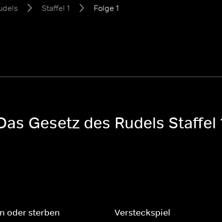
udels
Staffel 1
Folge 1
Das Gesetz des Rudels Staffel 
n oder sterben
Versteckspiel