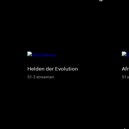
Helden der Evolution
Af
S1-3 streamen
S1 