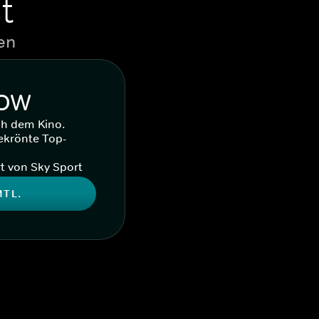
t
en
WOW
ch dem Kino.
ekrönte Top-
t von Sky Sport
MTL.