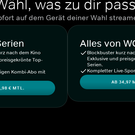
Wähl, was zu dir pass
ofort auf dem Gerät deiner Wahl stream
Serien
Alles von 
urz nach dem Kino
Blockbuster kurz na
Exklusive und preisg
preisgekrönte Top-
Serien.
Kompletter Live-Spor
igen Kombi-Abo mit
AB 34,97 
,98 € MTL.