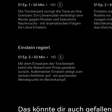
S
1
Ep.
1
•
50
Min.
•
HD
6
S
1
Ep.
2
•
5
Die Trockenzeit zwingt die Tiere an ihre
Einstein wa
Grenzen: Ein Löwenrudel verteidigt sein
Rudels vor.
Revier gegen Rivalen und bekommt
Jungen mit 
Nachwuchs - mit dramatischen Folgen
Machtkampf
für Löwe Einstein.
das Gleich
Einstein regiert
S
1
Ep.
5
•
50
Min.
•
HD
6
Mit dem Einsetzen der Trockenzeit
kehrt die Waterfront-Pride gestärkt
zurück. Außenseiter Einstein steigt zum
stolzen Anführer auf - ein packender
Wendepunkt im Revierkampf.
Das könnte dir auch gefallen