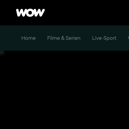
Home
Filme & Serien
Live-Sport