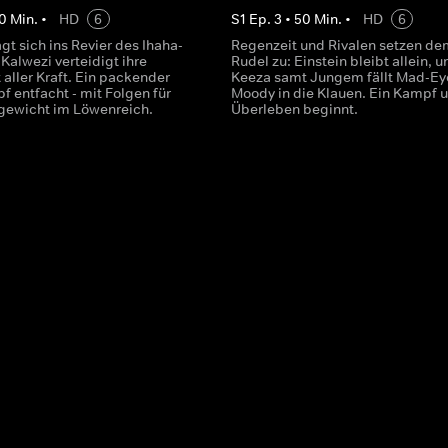
0
Min.
•
HD
6
S
1
Ep.
3
•
50
Min.
•
HD
6
gt sich ins Revier des Ihaha-
Regenzeit und Rivalen setzen de
 Kalwezi verteidigt ihre
Rudel zu: Einstein bleibt allein, u
aller Kraft. Ein packender
Keeza samt Jungem fällt Mad-Ey
 entfacht - mit Folgen für
Moody in die Klauen. Ein Kampf 
gewicht im Löwenreich.
Überleben beginnt.