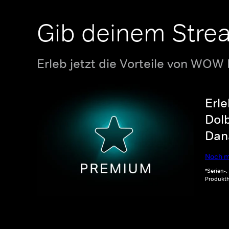
Gib deinem Stre
Erleb jetzt die Vorteile von WOW
Erle
Dolb
Dana
Noch m
*Serien-
Produkth