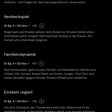
entfacht - mit Folgen für das Gleichgewicht im Löwenreich.
Versteckspiel
S
1
Ep.
3
•
50
Min.
•
HD
6
Regenzeit und Rivalen setzen dem Rudel zu: Einstein bleibt allein,
und Keeza samt Jungem fällt Mad-Eye Moody in die Klauen. Ein
Kampf ums Überleben beginnt.
Familiendynamik
S
1
Ep.
4
•
50
Min.
•
HD
6
Das Hochwasser geht zurück, Horden von Beutetieren kehren ans
Chobe-Ufer zurück. Keeza flieht mit ihrem Jungen, Tom Tom und
Caller kämpfen gegen Feinde. Einstein findet eine Gefährtin.
Einstein regiert
S
1
Ep.
5
•
50
Min.
•
HD
6
Mit dem Einsetzen der Trockenzeit kehrt die Waterfront-Pride
gestärkt zurück. Außenseiter Einstein steigt zum stolzen Anführer