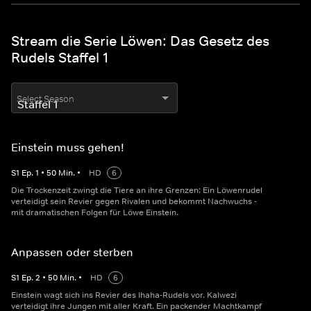
Stream die Serie Löwen: Das Gesetz des
Rudels Staffel 1
Select Season
Einstein muss gehen!
S
1
Ep.
1
•
50
Min.
•
HD
6
Die Trockenzeit zwingt die Tiere an ihre Grenzen: Ein Löwenrudel
verteidigt sein Revier gegen Rivalen und bekommt Nachwuchs -
mit dramatischen Folgen für Löwe Einstein.
Anpassen oder sterben
S
1
Ep.
2
•
50
Min.
•
HD
6
Einstein wagt sich ins Revier des Ihaha-Rudels vor. Kalwezi
verteidigt ihre Jungen mit aller Kraft. Ein packender Machtkampf