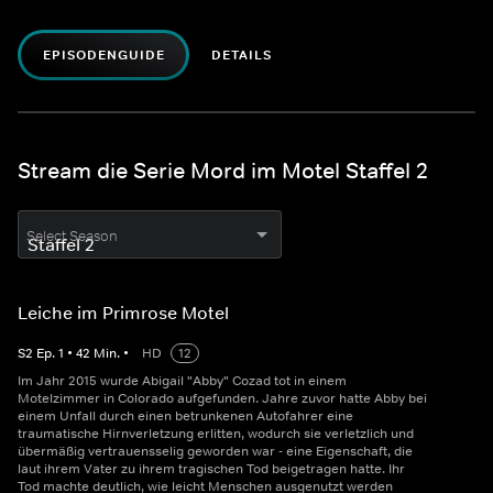
EPISODENGUIDE
DETAILS
Stream die Serie Mord im Motel Staffel 2
Select Season
Leiche im Primrose Motel
S
2
Ep.
1
•
42
Min.
•
HD
12
Im Jahr 2015 wurde Abigail "Abby" Cozad tot in einem
Motelzimmer in Colorado aufgefunden. Jahre zuvor hatte Abby bei
einem Unfall durch einen betrunkenen Autofahrer eine
traumatische Hirnverletzung erlitten, wodurch sie verletzlich und
übermäßig vertrauensselig geworden war - eine Eigenschaft, die
laut ihrem Vater zu ihrem tragischen Tod beigetragen hatte. Ihr
Tod machte deutlich, wie leicht Menschen ausgenutzt werden