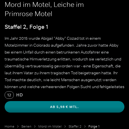
Mord im Motel, Leiche im
Primrose Motel
Staffel 2, Folge 1
Im Jahr 2015 wurde Abigail "Abby" Cozad tot in einem
Motelzimmer in Colorado aufgefunden. Jahre zuvor hatte Abby
bei einem Unfall durch einen betrunkenen Autofahrer eine
traumatische Hirnverletzung erlitten, wodurch sie verletzlich und
übermäßig vertrauensselig geworden war - eine Eigenschaft, die
laut ihrem Vater zu ihrem tragischen Tod beigetragen hatte. Ihr
Tod machte deutlich, wie leicht Menschen ausgenutzt werden
können und welche verheerenden Folgen Sucht und fehlgeleitetes
Vertrauen haben können.
HD
12
AB 5,98 € MTL.
Home
Serien
Mord im Motel
Staffel 2
Folge 1