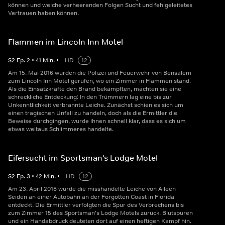
können und welche verheerenden Folgen Sucht und fehlgeleitetes
Vertrauen haben können.
Flammen im Lincoln Inn Motel
S
2
Ep.
2
•
41
Min.
•
HD
12
Am 15. Mai 2016 wurden die Polizei und Feuerwehr von Bensalem
zum Lincoln Inn Motel gerufen, wo ein Zimmer in Flammen stand.
Als die Einsatzkräfte den Brand bekämpften, machten sie eine
schreckliche Entdeckung: In den Trümmern lag eine bis zur
Unkenntlichkeit verbrannte Leiche. Zunächst schien es sich um
einen tragischen Unfall zu handeln, doch als die Ermittler die
Beweise durchgingen, wurde ihnen schnell klar, dass es sich um
etwas weitaus Schlimmeres handelte.
Eifersucht im Sportsman's Lodge Motel
S
2
Ep.
3
•
42
Min.
•
HD
12
Am 23. April 2018 wurde die misshandelte Leiche von Aileen
Seiden an einer Autobahn an der Forgotten Coast in Florida
entdeckt. Die Ermittler verfolgten die Spur des Verbrechens bis
zum Zimmer 15 des Sportsman's Lodge Motels zurück. Blutspuren
und ein Handabdruck deuteten dort auf einen heftigen Kampf hin.