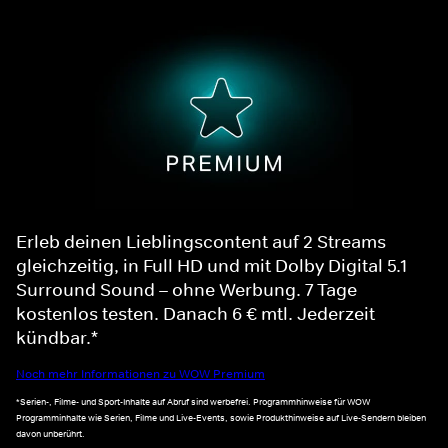
Erleb deinen Lieblingscontent auf 2 Streams
gleichzeitig, in Full HD und mit Dolby Digital 5.1
Surround Sound – ohne Werbung. 7 Tage
kostenlos testen. Danach 6 € mtl. Jederzeit
kündbar.*
Noch mehr Informationen zu WOW Premium
*Serien-, Filme- und Sport-Inhalte auf Abruf sind werbefrei. Programmhinweise für WOW
Programminhalte wie Serien, Filme und Live-Events, sowie Produkthinweise auf Live-Sendern bleiben
davon unberührt.