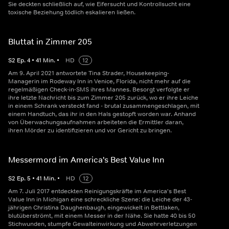
Sie deckten schließlich auf, wie Eifersucht und Kontrollsucht eine
toxische Beziehung tödlich eskalieren ließen.
Bluttat in Zimmer 205
S
2
Ep.
4
•
41
Min.
•
HD
12
Am 9. April 2021 antwortete Tina Strader, Housekeeping-
Managerin im Rodeway Inn in Venice, Florida, nicht mehr auf die
regelmäßigen Check-in-SMS ihres Mannes. Besorgt verfolgte er
ihre letzte Nachricht bis zum Zimmer 205 zurück, wo er ihre Leiche
in einem Schrank versteckt fand - brutal zusammengeschlagen, mit
einem Handtuch, das ihr in den Hals gestopft worden war. Anhand
von Überwachungsaufnahmen arbeiteten die Ermittler daran,
ihren Mörder zu identifizieren und vor Gericht zu bringen.
Messermord im America's Best Value Inn
S
2
Ep.
5
•
41
Min.
•
HD
12
Am 7. Juli 2017 entdeckten Reinigungskräfte im America's Best
Value Inn in Michigan eine schreckliche Szene: die Leiche der 43-
jährigen Christina Daughenbaugh, eingewickelt in Bettlaken,
blutüberströmt, mit einem Messer in der Nähe. Sie hatte 40 bis 50
Stichwunden, stumpfe Gewalteinwirkung und Abwehrverletzungen