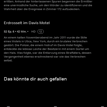
erlitten. Anhand der hinterlassenen Spuren begannen die Ermittler
eine unermüdliche Suche, um den Mörder zu identifizieren und die
Wahrheit über die Ereignisse in Zimmer 172 aufzudecken.
Erdrosselt im Davis Motel
S
2
Ep.
6
•
42
Min.
•
HD
12
An einem kalten Novemberabend im Jahr 2011 wurde die Stille
eines Motels in Utica, New York, durch ein brutales Verbrechen
gestört. Die Polizei, die einem Notruf im Davis Motel folgte,
entdeckte die leblose Leiche der Besitzerin mit einem Gürtel um
den Hals. Was folgte, war die Entlarvung eines Straftäters, dessen
Vergangenheit ebenso erschreckend war wie das Verbrechen
selbst.
Das könnte dir auch gefallen