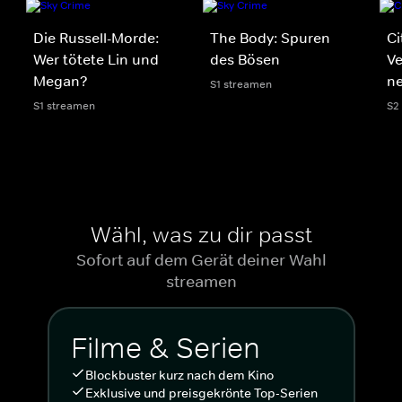
Die Russell-Morde:
The Body: Spuren
Ci
Wer tötete Lin und
des Bösen
V
Megan?
n
S1 streamen
S1 streamen
S2
Wähl, was zu dir passt
Sofort auf dem Gerät deiner Wahl
streamen
Filme & Serien
Blockbuster kurz nach dem Kino
Exklusive und preisgekrönte Top-Serien