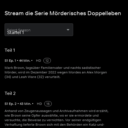
Stream die Serie Mörderisches Doppelleben
Select Season
Teil 1
S
1
Ep.
1
•
44
Min.
•
HD
12
Mark Brown, tagsüber Familienvater und nachts sadistischer
Mörder, wird im Dezember 2022 wegen Mordes an Alex Morgan
(34) und Leah Ware (32) verurteilt.
Teil 2
S
1
Ep.
2
•
43
Min.
•
HD
16
Anhand von Zeugenaussagen und Archivaufnahmen wird erzählt,
wie Brown seine Opfer auswählte, wo er sie ermordete und
versuchte, die Beweise zu vernichten. Vor seiner endgültigen
Verhaftung lieferte Brown sich mit den Behörden ein Katz-und-