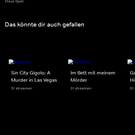
Maus-Spiel.
Das könnte dir auch gefallen
Sin City Gigolo: A
Im Bett mit meinem
Ga
Murder in Las Vegas
Mörder
Hi
S1 streamen
S1 streamen
S1