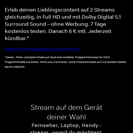
Erleb deinen Lieblingscontent auf 2 Streams
gleichzeitig, in Full HD und mit Dolby Digital 5.1
Surround Sound – ohne Werbung. 7 Tage
kostenlos testen. Danach 6 € mtl. Jederzeit
kündbar.*
Noch mehr Informationen zu WOW Premium
*Serien-, Filme- und Sport-Inhalte auf Abruf sind werbefrei. Programmhinweise für WOW
Programminhalte wie Serien, Filme und Live-Events, sowie Produkthinweise auf Live-Sendern bleiben
davon unberührt.
Stream auf dem Gerät
deiner Wahl
Fernseher, Laptop, Handy -
stream, womit du möchtest.