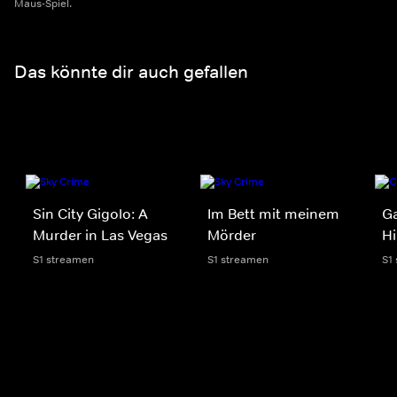
Maus-Spiel.
Das könnte dir auch gefallen
Sin City Gigolo: A
Im Bett mit meinem
Ga
Murder in Las Vegas
Mörder
Hi
S1 streamen
S1 streamen
S1