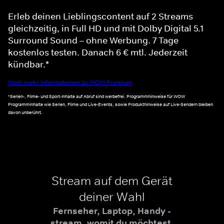
Erleb deinen Lieblingscontent auf 2 Streams
gleichzeitig, in Full HD und mit Dolby Digital 5.1
Surround Sound – ohne Werbung. 7 Tage
kostenlos testen. Danach 6 € mtl. Jederzeit
kündbar.*
Noch mehr Informationen zu WOW Premium
*Serien-, Filme- und Sport-Inhalte auf Abruf sind werbefrei. Programmhinweise für WOW
Programminhalte wie Serien, Filme und Live-Events, sowie Produkthinweise auf Live-Sendern bleiben
davon unberührt.
Stream auf dem Gerät
deiner Wahl
Fernseher, Laptop, Handy -
stream, womit du möchtest.