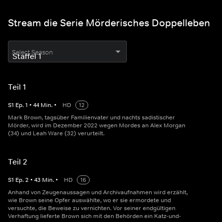
Stream die Serie Mörderisches Doppelleben
Select Season
Teil 1
S
1
Ep.
1
•
44
Min.
•
HD
12
Mark Brown, tagsüber Familienvater und nachts sadistischer
Mörder, wird im Dezember 2022 wegen Mordes an Alex Morgan
(34) und Leah Ware (32) verurteilt.
Teil 2
S
1
Ep.
2
•
43
Min.
•
HD
16
Anhand von Zeugenaussagen und Archivaufnahmen wird erzählt,
wie Brown seine Opfer auswählte, wo er sie ermordete und
versuchte, die Beweise zu vernichten. Vor seiner endgültigen
Verhaftung lieferte Brown sich mit den Behörden ein Katz-und-