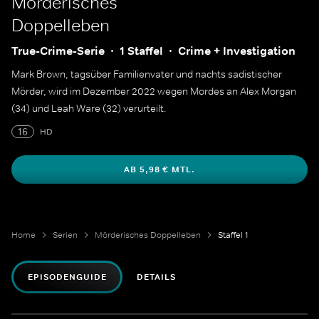
Mörderisches
Doppelleben
True-Crime-Serie
1 Staffel
Crime + Investigation
Mark Brown, tagsüber Familienvater und nachts sadistischer
Mörder, wird im Dezember 2022 wegen Mordes an Alex Morgan
(34) und Leah Ware (32) verurteilt.
16
HD
AB 5,98 € MTL.
Home
Serien
Mörderisches Doppelleben
Staffel 1
EPISODENGUIDE
DETAILS