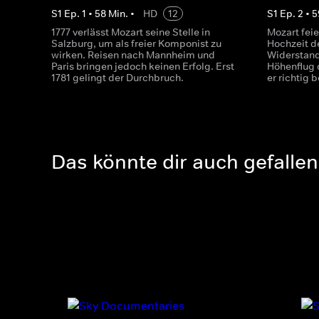
S
1
Ep.
1
•
58
Min.
•
HD
12
S
1
Ep.
2
•
5
1777 verlässt Mozart seine Stelle in
Mozart feie
Salzburg, um als freier Komponist zu
Hochzeit de
wirken. Reisen nach Mannheim und
Widerstand
Paris bringen jedoch keinen Erfolg. Erst
Höhenflug 
1781 gelingt der Durchbruch.
er richtig 
Das könnte dir auch gefallen