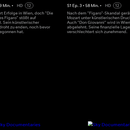
9
Min.
•
HD
12
S
1
Ep.
3
•
58
Min.
•
HD
12
rt Erfolge in Wien, doch "Die
Nach dem "Figaro"-Skandal gerä
s Figaro" stößt auf
Mozart unter künstlerischen Druc
. Sein künstlerischer
Auch "Don Giovanni" wird in Wie
droht zu enden, noch bevor
abgelehnt. Seine finanzielle Lage
begonnen hat.
verschlechtert sich zunehmend.