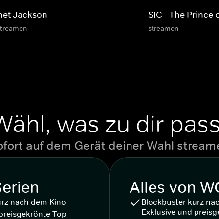
net Jackson
SIC - The Prince
streamen
streamen
Wähl, was zu dir pass
ofort auf dem Gerät deiner Wahl stream
Serien
Alles von 
urz nach dem Kino
Blockbuster kurz na
Exklusive und preisg
preisgekrönte Top-