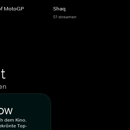
 of MotoGP
Shaq
S1 streamen
t
en
WOW
ch dem Kino.
ekrönte Top-