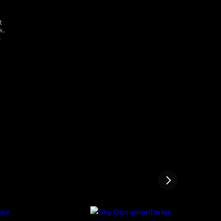
t
k.
n