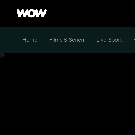
Home
Filme & Serien
Live-Sport