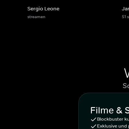
Sergio Leone
Ja
streamen
S1 
S
Filme & 
Blockbuster k
Exklusive und 