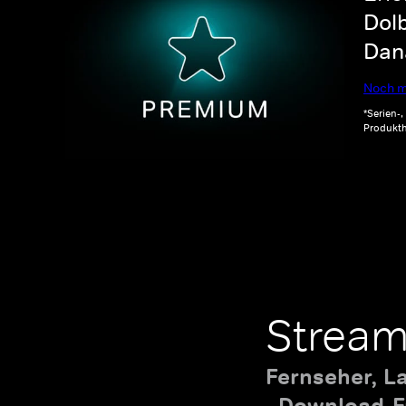
Dolb
Dana
Noch m
*Serien-
Produkth
Stream
Fernseher, L
Download-Fu