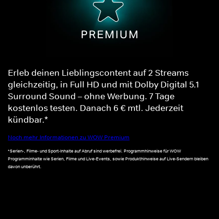
Erleb deinen Lieblingscontent auf 2 Streams
gleichzeitig, in Full HD und mit Dolby Digital 5.1
Surround Sound – ohne Werbung. 7 Tage
kostenlos testen. Danach 6 € mtl. Jederzeit
kündbar.*
Noch mehr Informationen zu WOW Premium
*Serien-, Filme- und Sport-Inhalte auf Abruf sind werbefrei. Programmhinweise für WOW
Programminhalte wie Serien, Filme und Live-Events, sowie Produkthinweise auf Live-Sendern bleiben
davon unberührt.