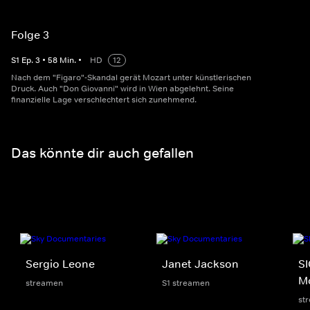
Folge 3
S
1
Ep.
3
•
58
Min.
•
HD
12
Nach dem "Figaro"-Skandal gerät Mozart unter künstlerischen
Druck. Auch "Don Giovanni" wird in Wien abgelehnt. Seine
finanzielle Lage verschlechtert sich zunehmend.
Das könnte dir auch gefallen
Sergio Leone
Janet Jackson
SI
M
streamen
S1 streamen
st