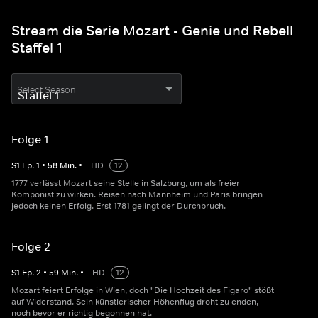
Stream die Serie Mozart - Genie und Rebell
Staffel 1
Select Season
Folge 1
S
1
Ep.
1
•
58
Min.
•
HD
12
1777 verlässt Mozart seine Stelle in Salzburg, um als freier
Komponist zu wirken. Reisen nach Mannheim und Paris bringen
jedoch keinen Erfolg. Erst 1781 gelingt der Durchbruch.
Folge 2
S
1
Ep.
2
•
59
Min.
•
HD
12
Mozart feiert Erfolge in Wien, doch "Die Hochzeit des Figaro" stößt
auf Widerstand. Sein künstlerischer Höhenflug droht zu enden,
noch bevor er richtig begonnen hat.