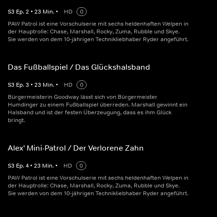
S
3
Ep.
2
•
23
Min.
•
HD
0
PAW Patrol ist eine Vorschulserie mit sechs heldenhaften Welpen in
der Hauptrolle: Chase, Marshall, Rocky, Zuma, Rubble und Skye.
Sie werden von dem 10-jährigen Technikliebhaber Ryder angeführt.
Das Fußballspiel / Das Glückshalsband
S
3
Ep.
3
•
23
Min.
•
HD
0
Bürgermeisterin Goodway lässt sich von Bürgermeister
Humdinger zu einem Fußballspiel überreden. Marshall gewinnt ein
Halsband und ist der festen Überzeugung, dass es ihm Glück
bringt.
Alex' Mini-Patrol / Der Verlorene Zahn
S
3
Ep.
4
•
23
Min.
•
HD
0
PAW Patrol ist eine Vorschulserie mit sechs heldenhaften Welpen in
der Hauptrolle: Chase, Marshall, Rocky, Zuma, Rubble und Skye.
Sie werden von dem 10-jährigen Technikliebhaber Ryder angeführt.