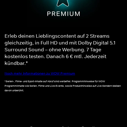
Erleb deinen Lieblingscontent auf 2 Streams
gleichzeitig, in Full HD und mit Dolby Digital 5.1
Surround Sound – ohne Werbung. 7 Tage
kostenlos testen. Danach 6 € mtl. Jederzeit
kündbar.*
Noch mehr Informationen zu WOW Premium
*Serien-, Filme- und Sport-Inhalte auf Abruf sind werbefrei. Programmhinweise für WOW
Programminhalte wie Serien, Filme und Live-Events, sowie Produkthinweise auf Live-Sendern bleiben
davon unberührt.