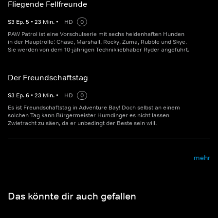
Fliegende Fellfreunde
S
3
Ep.
5
•
23
Min.
•
HD
0
PAW Patrol ist eine Vorschulserie mit sechs heldenhaften Hunden
in der Hauptrolle: Chase, Marshall, Rocky, Zuma, Rubble und Skye.
Sie werden von dem 10-jährigen Technikliebhaber Ryder angeführt.
Der Freundschaftstag
S
3
Ep.
6
•
23
Min.
•
HD
0
Es ist Freundschaftstag in Adventure Bay! Doch selbst an einem
solchen Tag kann Bürgermeister Humdinger es nicht lassen
Zwietracht zu säen, da er unbedingt der Beste sein will.
mehr
Das könnte dir auch gefallen