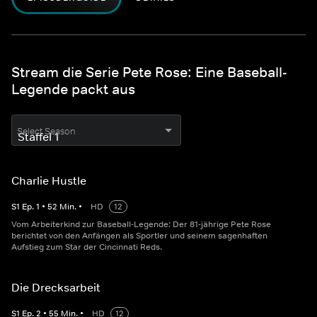
Stream die Serie Pete Rose: Eine Baseball-
Legende packt aus
Select Season
Charlie Hustle
S
1
Ep.
1
•
52
Min.
•
HD
12
Vom Arbeiterkind zur Baseball-Legende: Der 81-jährige Pete Rose
berichtet von den Anfängen als Sportler und seinem sagenhaften
Aufstieg zum Star der Cincinnati Reds.
Die Drecksarbeit
S
1
Ep.
2
•
55
Min.
•
HD
12