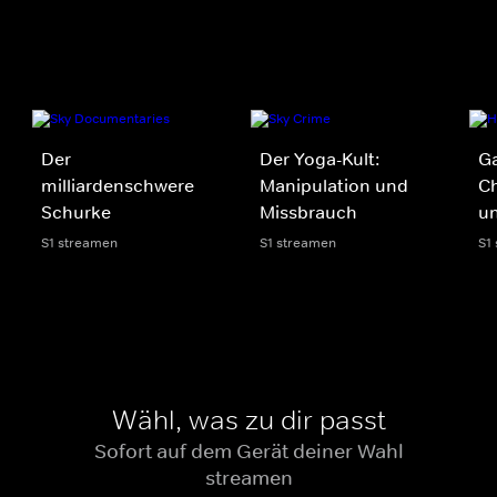
Der
Der Yoga-Kult:
G
milliardenschwere
Manipulation und
Ch
Schurke
Missbrauch
un
S1 streamen
S1 streamen
S1
Wähl, was zu dir passt
Sofort auf dem Gerät deiner Wahl
streamen