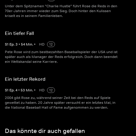
Unter dem Spitznamen "Charlie Hustle" führt Rose die Reds in den
70er-Jahren immer wieder zum Sieg. Doch hinter den Kulissen
kriselt es in seinem Familienleben.
Ein tiefer Fall
S
1
Ep.
3
•
54
Min.
•
HD
12
Pete Rose wird zum bestbezahlten Baseballspieler der USA und ist
später auch als Manager der Reds erfolgreich. Doch dann beendet
ein Wettskandal seine Karriere.
Ein letzter Rekord
S
1
Ep.
4
•
53
Min.
•
HD
12
2004 gibt Rose zu, während seiner Zeit bei den Reds auf Spiele
gewettet zu haben. 20 Jahre später versucht er ein letztes Mal, in
die National Baseball Hall of Fame aufgenommen zu werden.
Das könnte dir auch gefallen