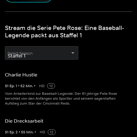
Stream die Serie Pete Rose: Eine Baseball-
Legende packt aus Staffel 1
Select Season
Charlie Hustle
S
1
Ep.
1
•
52
Min.
•
HD
12
Vom Arbeiterkind zur Baseball-Legende: Der 81-jährige Pete Rose
berichtet von den Anfängen als Sportler und seinem sagenhaften
Aufstieg zum Star der Cincinnati Reds.
Die Drecksarbeit
S
1
Ep.
2
•
55
Min.
•
HD
12