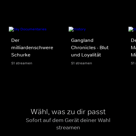
Der
Gangland
De
milliardenschwere
Chronicles - Blut
Ma
Schurke
und Loyalität
M
S1 streamen
S1 streamen
S1
Wähl, was zu dir passt
Sofort auf dem Gerät deiner Wahl
streamen