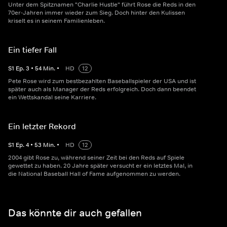
Unter dem Spitznamen "Charlie Hustle" führt Rose die Reds in den
70er-Jahren immer wieder zum Sieg. Doch hinter den Kulissen
kriselt es in seinem Familienleben.
Ein tiefer Fall
S
1
Ep.
3
•
54
Min.
•
HD
12
Pete Rose wird zum bestbezahlten Baseballspieler der USA und ist
später auch als Manager der Reds erfolgreich. Doch dann beendet
ein Wettskandal seine Karriere.
Ein letzter Rekord
S
1
Ep.
4
•
53
Min.
•
HD
12
2004 gibt Rose zu, während seiner Zeit bei den Reds auf Spiele
gewettet zu haben. 20 Jahre später versucht er ein letztes Mal, in
die National Baseball Hall of Fame aufgenommen zu werden.
Das könnte dir auch gefallen