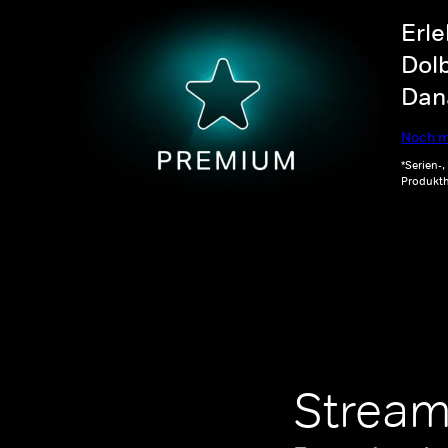
Erle
Dolb
Dana
Noch m
*Serien-
Produkth
Stream