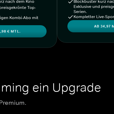
urz nach dem Kino
Blockbuster kurz na
Exklusive und preisg
preisgekrönte Top-
Serien.
Kompletter Live-Spor
igen Kombi-Abo mit
AB 34,97 
,98 € MTL.
aming ein Upgrade
 Premium.