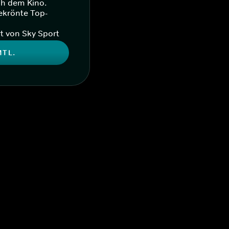
ch dem Kino.
ekrönte Top-
t von Sky Sport
MTL.