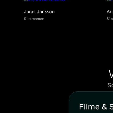
Janet Jackson
Arc
S1 streamen
S1 
S
Filme & 