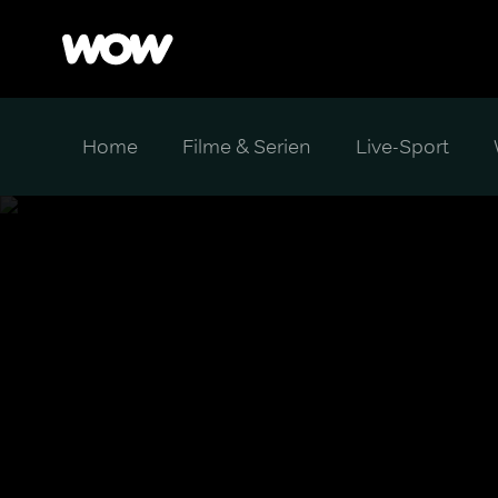
Home
Filme & Serien
Live-Sport