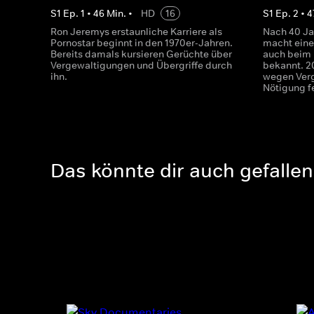
S
1
Ep.
1
•
46
Min.
•
HD
16
S
1
Ep.
2
•
4
Ron Jeremys erstaunliche Karriere als
Nach 40 Ja
Pornostar beginnt in den 1970er-Jahren.
macht eine
Bereits damals kursieren Gerüchte über
auch beim
Vergewaltigungen und Übergriffe durch
bekannt. 2
ihn.
wegen Verg
Nötigung f
Das könnte dir auch gefallen