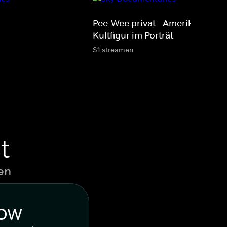
Pee-Wee privat - Amerikas
Kultfigur im Porträt
S1 streamen
t
en
WOW