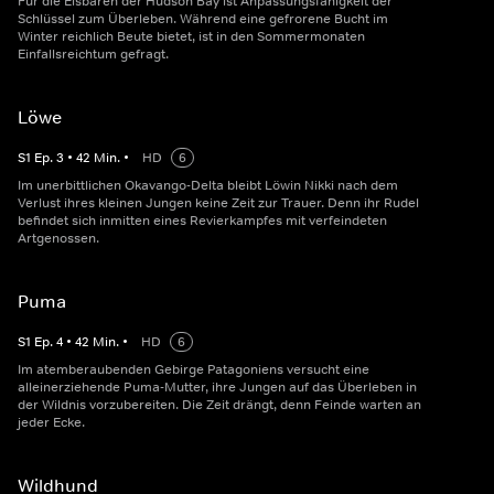
Für die Eisbären der Hudson Bay ist Anpassungsfähigkeit der
Schlüssel zum Überleben. Während eine gefrorene Bucht im
Winter reichlich Beute bietet, ist in den Sommermonaten
Einfallsreichtum gefragt.
Löwe
S
1
Ep.
3
•
42
Min.
•
HD
6
Im unerbittlichen Okavango-Delta bleibt Löwin Nikki nach dem
Verlust ihres kleinen Jungen keine Zeit zur Trauer. Denn ihr Rudel
befindet sich inmitten eines Revierkampfes mit verfeindeten
Artgenossen.
Puma
S
1
Ep.
4
•
42
Min.
•
HD
6
Im atemberaubenden Gebirge Patagoniens versucht eine
alleinerziehende Puma-Mutter, ihre Jungen auf das Überleben in
der Wildnis vorzubereiten. Die Zeit drängt, denn Feinde warten an
jeder Ecke.
Wildhund