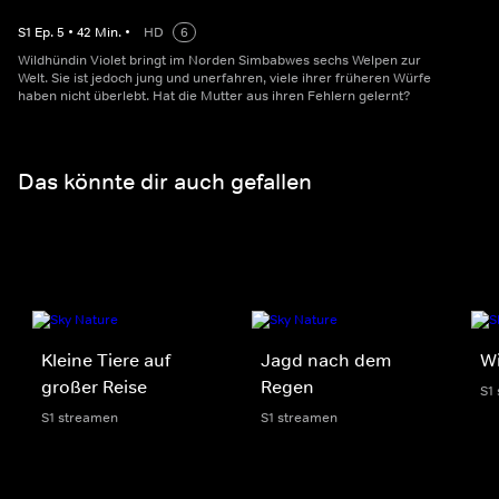
S
1
Ep.
5
•
42
Min.
•
HD
6
Wildhündin Violet bringt im Norden Simbabwes sechs Welpen zur
Welt. Sie ist jedoch jung und unerfahren, viele ihrer früheren Würfe
haben nicht überlebt. Hat die Mutter aus ihren Fehlern gelernt?
Das könnte dir auch gefallen
Kleine Tiere auf
Jagd nach dem
Wi
großer Reise
Regen
S1
S1 streamen
S1 streamen