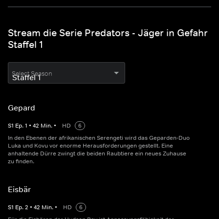
Stream die Serie Predators - Jäger in Gefahr
Staffel 1
Select Season
Gepard
S
1
Ep.
1
•
42
Min.
•
HD
6
In den Ebenen der afrikanischen Serengeti wird das Geparden-Duo
Luka und Kovu vor enorme Herausforderungen gestellt. Eine
anhaltende Dürre zwingt die beiden Raubtiere ein neues Zuhause
zu finden.
Eisbär
S
1
Ep.
2
•
42
Min.
•
HD
6