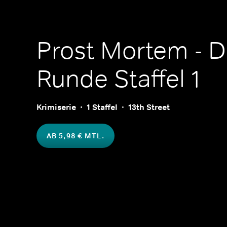
Prost Mortem - Di
Runde
Staffel 1
Krimiserie
1 Staffel
13th Street
AB 5,98 € MTL.