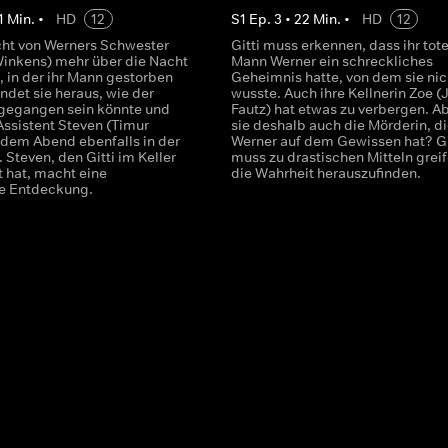
1
Min.
•
HD
12
S
1
Ep.
3
•
22
Min.
•
HD
12
ucht von Werners Schwester
Gitti muss erkennen, dass ihr tote
Winkens) mehr über die Nacht
Mann Werner ein schreckliches
, in der ihr Mann gestorben
Geheimnis hatte, von dem sie nic
findet sie heraus, wie der
wusste. Auch ihre Kellnerin Zoe (
gegangen sein könnte und
Fautz) hat etwas zu verbergen. Ab
Assistent Steven (Timur
sie deshalb auch die Mörderin, di
n dem Abend ebenfalls in der
Werner auf dem Gewissen hat? Gi
 Steven, den Gitti im Keller
muss zu drastischen Mitteln grei
t hat, macht eine
die Wahrheit herauszufinden.
e Entdeckung.