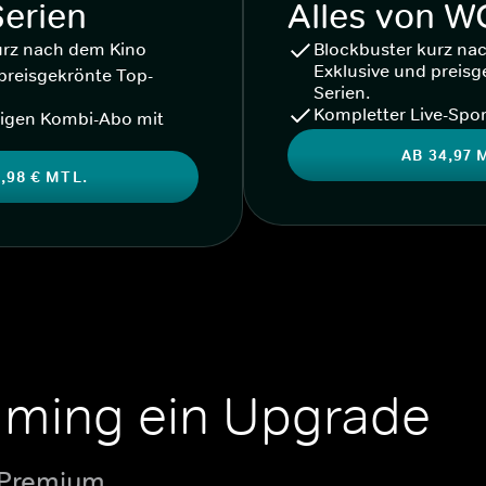
Serien
Alles von 
urz nach dem Kino
Blockbuster kurz na
Exklusive und preisg
preisgekrönte Top-
Serien.
Kompletter Live-Spor
igen Kombi-Abo mit
AB 34,97 
,98 € MTL.
aming ein Upgrade
 Premium.