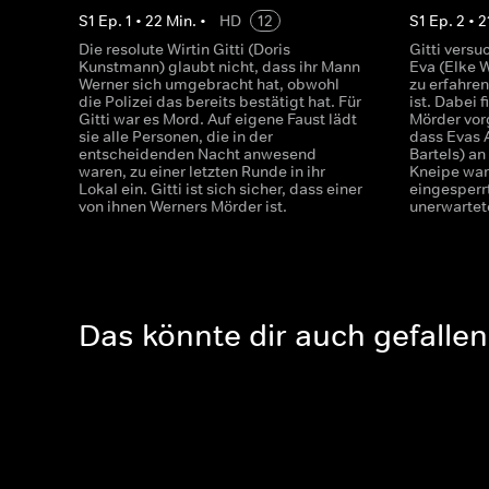
S
1
Ep.
1
•
22
Min.
•
HD
12
S
1
Ep.
2
•
2
Die resolute Wirtin Gitti (Doris
Gitti vers
Kunstmann) glaubt nicht, dass ihr Mann
Eva (Elke 
Werner sich umgebracht hat, obwohl
zu erfahren
die Polizei das bereits bestätigt hat. Für
ist. Dabei 
Gitti war es Mord. Auf eigene Faust lädt
Mörder vor
sie alle Personen, die in der
dass Evas 
entscheidenden Nacht anwesend
Bartels) a
waren, zu einer letzten Runde in ihr
Kneipe war.
Lokal ein. Gitti ist sich sicher, dass einer
eingesperr
von ihnen Werners Mörder ist.
unerwartet
Das könnte dir auch gefallen