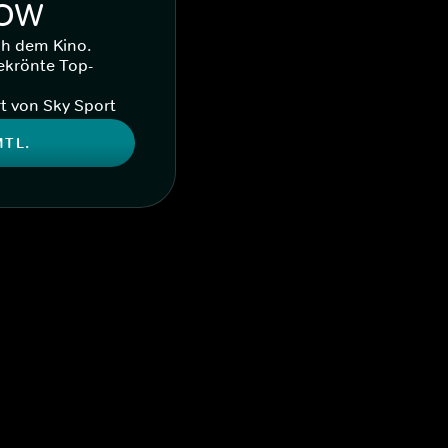
WOW
ch dem Kino.
ekrönte Top-
t von Sky Sport
MTL.