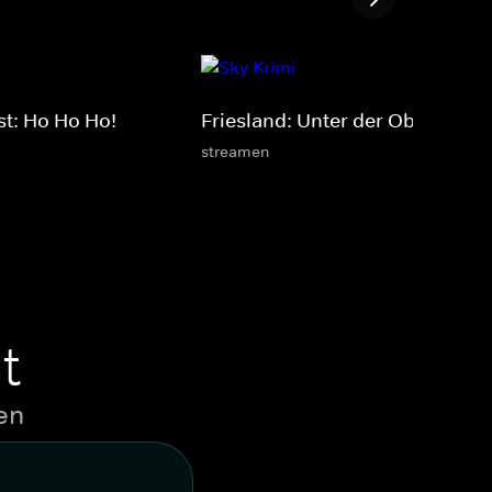
t: Ho Ho Ho!
Friesland: Unter der Oberfläche
streamen
t
en