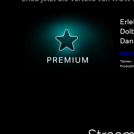
Erle
Dolb
Dana
Noch m
*Serien-
Produkth