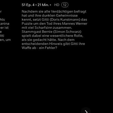
S
1
Ep.
4
•
21
Min.
•
HD
12
r
Nachdem sie alle Verdächtigen befragt
hat und ihre dunklen Geheimnisse
hts
kennt, setzt Gitti (Doris Kunstmann) das
Janina
Puzzle um den Tod ihres Mannes Werner
er ist
mit viel Scharfsinn zusammen.
e
Stammgast Bernie (Simon Schwarz)
tti
spielt dabei eine wesentlichere Rolle,
fen, um
als sie gedacht hätte. Nach dem
entscheidenden Hinweis gibt Gitti ihre
Waffe ab - ein Fehler?