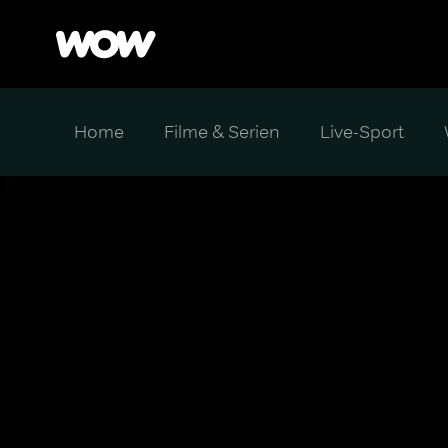
Home
Filme & Serien
Live-Sport