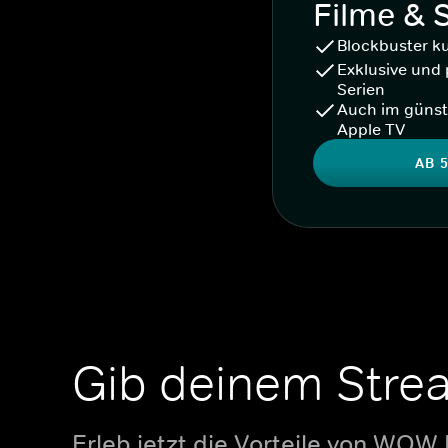
Filme & 
Blockbuster k
Exklusive und 
Serien
Auch im günst
Apple TV
AB 5
Gib deinem Stre
Erleb jetzt die Vorteile von WOW