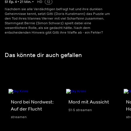
S
1
Ep.
4
•
21
Min.
•
HD
12
Nachdem sie alle Verdächtigen befragt hat und ihre dunklen
Geheimnisse kennt, setzt Gitti (Doris Kunstmann) das Puzzle um
den Tod ihres Mannes Werner mit viel Scharfsinn zusammen.
Stammgast Bernie (Simon Schwarz) spielt dabei eine
wesentlichere Rolle, als sie gedacht hätte. Nach dem
entscheidenden Hinweis gibt Gitti ihre Waffe ab - ein Fehler?
Das könnte dir auch gefallen
Nord bei Nordwest:
Mord mit Aussicht
No
Auf der Flucht
H
S1-5 streamen
streamen
st