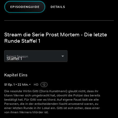
EPISODENGUIDE
DETAILS
Stream die Serie Prost Mortem - Die letzte
Runde Staffel 1
Select Season
Kapitel Eins
S
1
Ep.
1
•
22
Min.
•
HD
12
Die resolute Wirtin Gitti (Doris Kunstmann) glaubt nicht, dass ihr
Mann Werner sich umgebracht hat, obwohl die Polizei das bereits
bestätigt hat. Für Gitti war es Mord. Auf eigene Faust lädt sie alle
Personen, die in der entscheidenden Nacht anwesend waren, zu
einer letzten Runde in ihr Lokal ein. Gitti ist sich sicher, dass einer
von ihnen Werners Mörder ist.