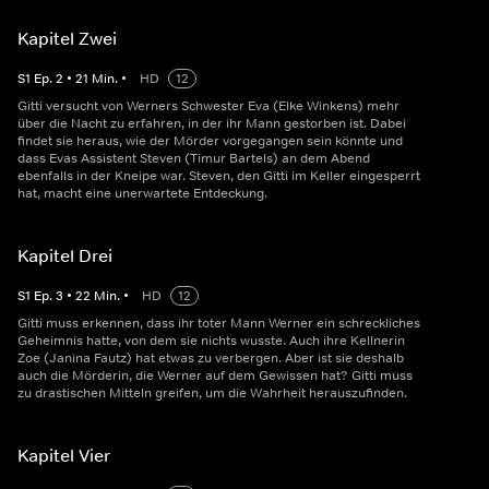
Kapitel Zwei
S
1
Ep.
2
•
21
Min.
•
HD
12
Gitti versucht von Werners Schwester Eva (Elke Winkens) mehr
über die Nacht zu erfahren, in der ihr Mann gestorben ist. Dabei
findet sie heraus, wie der Mörder vorgegangen sein könnte und
dass Evas Assistent Steven (Timur Bartels) an dem Abend
ebenfalls in der Kneipe war. Steven, den Gitti im Keller eingesperrt
hat, macht eine unerwartete Entdeckung.
Kapitel Drei
S
1
Ep.
3
•
22
Min.
•
HD
12
Gitti muss erkennen, dass ihr toter Mann Werner ein schreckliches
Geheimnis hatte, von dem sie nichts wusste. Auch ihre Kellnerin
Zoe (Janina Fautz) hat etwas zu verbergen. Aber ist sie deshalb
auch die Mörderin, die Werner auf dem Gewissen hat? Gitti muss
zu drastischen Mitteln greifen, um die Wahrheit herauszufinden.
Kapitel Vier