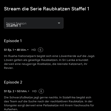
Stream die Serie Raubkatzen Staffel 1
Select Season
Episode 1
S
1
Ep.
1
•
48
Min.
•
HD
6
Im Ruaha-Nationalpark begibt sich eine Löwenherde auf die Jagd.
Löwen gelten als gesellige Raubkatzen. In Sri Lanka erkundet
derweil eine neugierige Rostkatze, die kleinste Katzenart, ihr
Revier.
Episode 2
S
1
Ep.
2
•
50
Min.
•
HD
6
Die Schwarzfußkatze jagt gerne nachts. In Südafrika begibt sich
das Team auf die Suche nach der nachtaktiven Raubkatze. In der
Mongolei sorgt derweil eine Pallaskatze mit ihrem Nachwuchs für
Aufsehen.