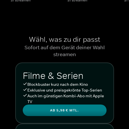
S1 streamen
S1 streamen
S1
Wähl, was zu dir passt
Sofort auf dem Gerät deiner Wahl
streamen
Filme & Serien
Blockbuster kurz nach dem Kino
Exklusive und preisgekrönte Top-Serien
Auch im günstigen Kombi-Abo mit Apple
TV
AB 5,98 € MTL.