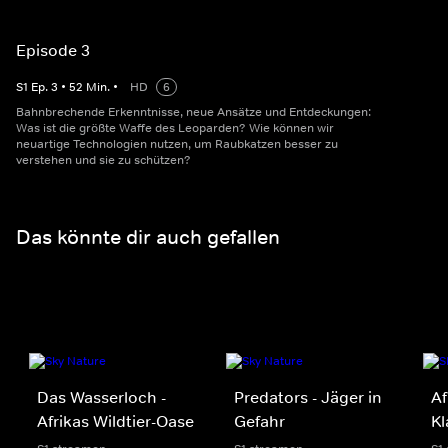
Episode 3
S
1
Ep.
3
•
52
Min.
•
HD
6
Bahnbrechende Erkenntnisse, neue Ansätze und Entdeckungen:
Was ist die größte Waffe des Leoparden? Wie können wir
neuartige Technologien nutzen, um Raubkatzen besser zu
verstehen und sie zu schützen?
Das könnte dir auch gefallen
Das Wasserloch -
Predators - Jäger in
Af
Afrikas Wildtier-Oase
Gefahr
K