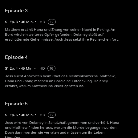
Episode 3
S
1
Ep.
3
•
46
Min.
•
HD
12
Matthew erzählt Hana und Zhang von seiner Nacht in Peking. An
Bord wird ein weiteres Opfer gefunden. Delaney stößt auf
erschütternde Geheimnisse. Auch Jess setzt ihre Recherchen fort.
Episode 4
S
1
Ep.
4
•
45
Min.
•
HD
16
Jess sucht Antworten beim Chef des Medizinkonzerns. Matthew,
Hana und Zhang machen an Bord eine Entdeckung. Delaney
erfährt, warum Matthew ins Visier geraten ist.
Episode 5
S
1
Ep.
5
•
46
Min.
•
HD
12
Jess wird von Delaney in Schutzhaft genommen und verhört. Hana
und Matthew finden heraus, warum die Morde begangen wurden.
Doch dann werden sie verraten und müssen um ihr Leben
kämpfen.