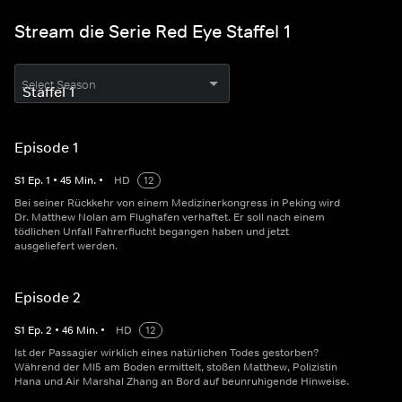
Stream die Serie Red Eye Staffel 1
Select Season
Episode 1
S
1
Ep.
1
•
45
Min.
•
HD
12
Bei seiner Rückkehr von einem Medizinerkongress in Peking wird
Dr. Matthew Nolan am Flughafen verhaftet. Er soll nach einem
tödlichen Unfall Fahrerflucht begangen haben und jetzt
ausgeliefert werden.
Episode 2
S
1
Ep.
2
•
46
Min.
•
HD
12
Ist der Passagier wirklich eines natürlichen Todes gestorben?
Während der MI5 am Boden ermittelt, stoßen Matthew, Polizistin
Hana und Air Marshal Zhang an Bord auf beunruhigende Hinweise.