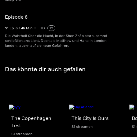
Episode 6
S
1
Ep.
6
•
46
Min.
•
HD
12
Die Wahrheit über die Nacht, in der Shen Zháo starb, kommt
schließlich ans Licht. Doch als Matthew und Hana in London
landen, lauern auf sie neue Gefahren.
Das könnte dir auch gefallen
The Copenhagen
This City Is Ours
Bo
Test
S1 streamen
S1
S1 streamen