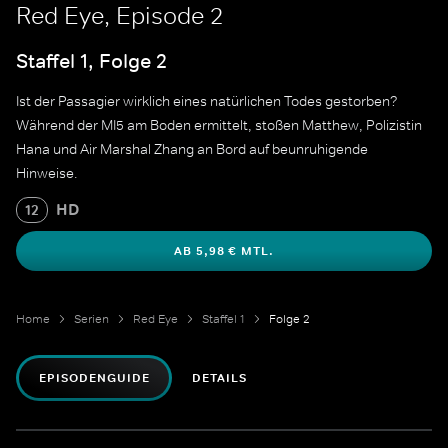
Red Eye, Episode 2
Staffel 1, Folge 2
Ist der Passagier wirklich eines natürlichen Todes gestorben?
Während der MI5 am Boden ermittelt, stoßen Matthew, Polizistin
Hana und Air Marshal Zhang an Bord auf beunruhigende
Hinweise.
HD
12
AB 5,98 € MTL.
Home
Serien
Red Eye
Staffel 1
Folge 2
EPISODENGUIDE
DETAILS