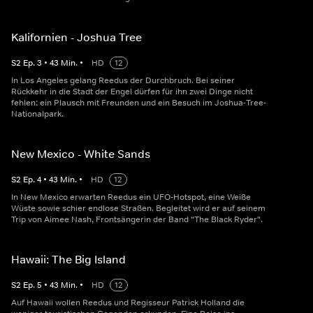
Kalifornien - Joshua Tree
S
2
Ep.
3
•
43
Min.
•
HD
12
In Los Angeles gelang Reedus der Durchbruch. Bei seiner
Rückkehr in die Stadt der Engel dürfen für ihn zwei Dinge nicht
fehlen: ein Plausch mit Freunden und ein Besuch im Joshua-Tree-
Nationalpark.
New Mexico - White Sands
S
2
Ep.
4
•
43
Min.
•
HD
12
In New Mexico erwarten Reedus ein UFO-Hotspot, eine Weiße
Wüste sowie schier endlose Straßen. Begleitet wird er auf seinem
Trip von Aimee Nash, Frontsängerin der Band "The Black Ryder".
Hawaii: The Big Island
S
2
Ep.
5
•
43
Min.
•
HD
12
Auf Hawaii wollen Reedus und Regisseur Patrick Holland die