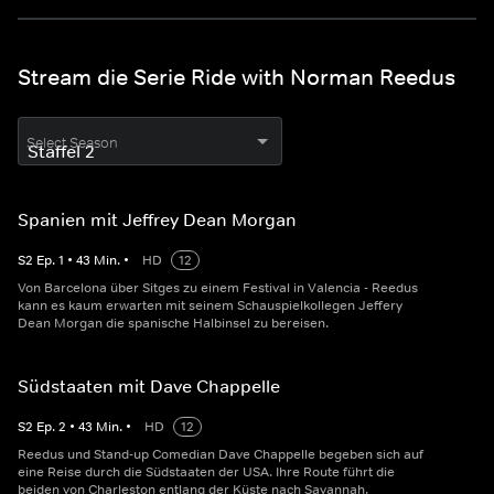
Stream die Serie Ride with Norman Reedus
Select Season
Spanien mit Jeffrey Dean Morgan
S
2
Ep.
1
•
43
Min.
•
HD
12
Von Barcelona über Sitges zu einem Festival in Valencia - Reedus
kann es kaum erwarten mit seinem Schauspielkollegen Jeffery
Dean Morgan die spanische Halbinsel zu bereisen.
Südstaaten mit Dave Chappelle
S
2
Ep.
2
•
43
Min.
•
HD
12
Reedus und Stand-up Comedian Dave Chappelle begeben sich auf
eine Reise durch die Südstaaten der USA. Ihre Route führt die
beiden von Charleston entlang der Küste nach Savannah.