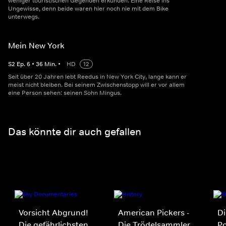
weniger touristischen Gegenden erkunden. Eine Reise ins
Ungewisse, denn beide waren hier noch nie mit dem Bike
unterwegs.
Mein New York
S
2
Ep.
6
•
36
Min.
•
HD
12
Seit über 20 Jahren lebt Reedus in New York City, lange kann er
meist nicht bleiben. Bei seinem Zwischenstopp will er vor allem
eine Person sehen: seinen Sohn Mingus.
Das könnte dir auch gefallen
Vorsicht Abgrund!
American Pickers -
Di
Die gefährlichsten
Die Trödelsammler
Po