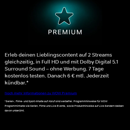
Erleb deinen Lieblingscontent auf 2 Streams
gleichzeitig, in Full HD und mit Dolby Digital 5.1
Surround Sound – ohne Werbung. 7 Tage
kostenlos testen. Danach 6 € mtl. Jederzeit
kündbar.*
Noch mehr Informationen zu WOW Premium
*Serien-, Filme- und Sport-Inhalte auf Abruf sind werbefrei. Programmhinweise für WOW
Programminhalte wie Serien, Filme und Live-Events, sowie Produkthinweise auf Live-Sendern bleiben
davon unberührt.