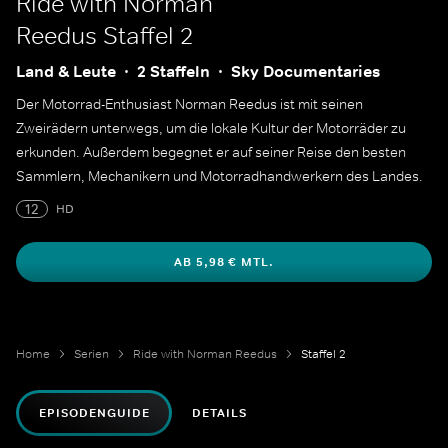
Ride with Norman
Reedus
Staffel 2
Land & Leute
2 Staffeln
Sky Documentaries
Der Motorrad-Enthusiast Norman Reedus ist mit seinen
Zweirädern unterwegs, um die lokale Kultur der Motorräder zu
erkunden. Außerdem begegnet er auf seiner Reise den besten
Sammlern, Mechanikern und Motorradhandwerkern des Landes.
12
HD
AB 5,98 € MTL.
Home
Serien
Ride with Norman Reedus
Staffel 2
EPISODENGUIDE
DETAILS