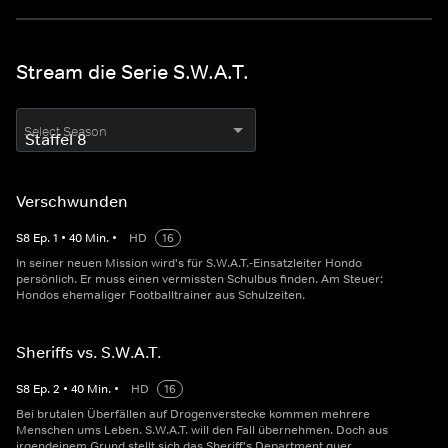
Stream die Serie S.W.A.T.
Select Season
Verschwunden
S
8
Ep.
1
•
40
Min.
•
HD
16
In seiner neuen Mission wird's für S.W.A.T.-Einsatzleiter Hondo
persönlich. Er muss einen vermissten Schulbus finden. Am Steuer:
Hondos ehemaliger Footballtrainer aus Schulzeiten.
Sheriffs vs. S.W.A.T.
S
8
Ep.
2
•
40
Min.
•
HD
16
Bei brutalen Überfällen auf Drogenverstecke kommen mehrere
Menschen ums Leben. S.W.A.T. will den Fall übernehmen. Doch aus
irgendeinem Grund stellt sich das Sheriff's Department quer.