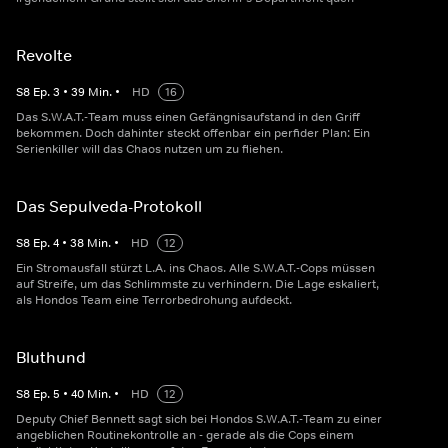
Revolte
S
8
Ep.
3
•
39
Min.
•
HD
16
Das S.W.A.T.-Team muss einen Gefängnisaufstand in den Griff
bekommen. Doch dahinter steckt offenbar ein perfider Plan: Ein
Serienkiller will das Chaos nutzen um zu fliehen.
Das Sepulveda-Protokoll
S
8
Ep.
4
•
38
Min.
•
HD
12
Ein Stromausfall stürzt L.A. ins Chaos. Alle S.W.A.T.-Cops müssen
auf Streife, um das Schlimmste zu verhindern. Die Lage eskaliert,
als Hondos Team eine Terrorbedrohung aufdeckt.
Bluthund
S
8
Ep.
5
•
40
Min.
•
HD
12
Deputy Chief Bennett sagt sich bei Hondos S.W.A.T.-Team zu einer
angeblichen Routinekontrolle an - gerade als die Cops einem