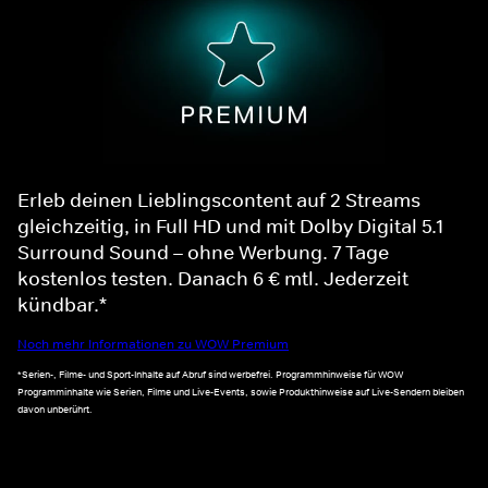
Erleb deinen Lieblingscontent auf 2 Streams
gleichzeitig, in Full HD und mit Dolby Digital 5.1
Surround Sound – ohne Werbung. 7 Tage
kostenlos testen. Danach 6 € mtl. Jederzeit
kündbar.*
Noch mehr Informationen zu WOW Premium
*Serien-, Filme- und Sport-Inhalte auf Abruf sind werbefrei. Programmhinweise für WOW
Programminhalte wie Serien, Filme und Live-Events, sowie Produkthinweise auf Live-Sendern bleiben
davon unberührt.