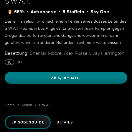
S.W.A.T.
68%
Actionserie
8 Staffeln
Sky One
Daniel Harrelson wird nach einem Fehler seines Bosses Leiter des
S.W.A.T.-Teams in Los Angeles. Er und sein Team kämpfen gegen
Drogendealer, Terroristen und Gangs und werden immer dann
gerufen, wenn alle anderen Behörden nicht mehr weiterwissen.
Besetzung
Shemar Moore, Alex Russell, Jay Harrington
16
HD
AB 5,98 € MTL.
Home
Serien
S.W.A.T.
EPISODENGUIDE
DETAILS