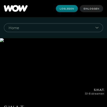
LOSLEGEN
EINLOGGEN
S.W.A.T.
S1-8 streamen