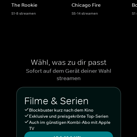
The Rookie
Chicago Fire
Bo
S1-8 streamen
S5-14 streamen
S1
Wähl, was zu dir passt
Sofort auf dem Gerät deiner Wahl
streamen
Filme & Serien
Blockbuster kurz nach dem Kino
Exklusive und preisgekrönte Top-Serien
Auch im günstigen Kombi-Abo mit Apple
TV