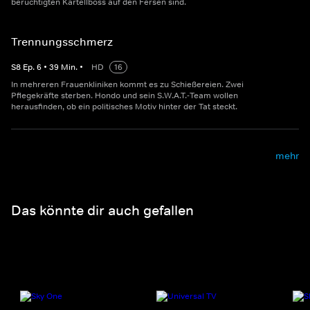
berüchtigten Kartellboss auf den Fersen sind.
Trennungsschmerz
S
8
Ep.
6
•
39
Min.
•
HD
16
In mehreren Frauenkliniken kommt es zu Schießereien. Zwei
Pflegekräfte sterben. Hondo und sein S.W.A.T.-Team wollen
herausfinden, ob ein politisches Motiv hinter der Tat steckt.
mehr
Das könnte dir auch gefallen