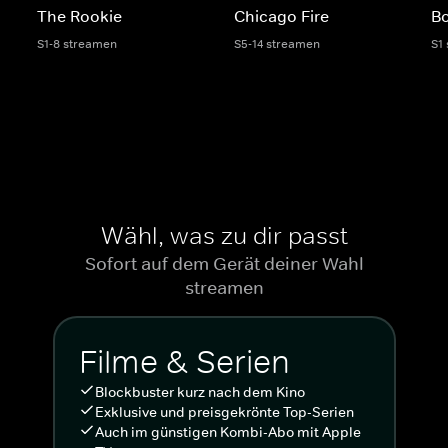
The Rookie
Chicago Fire
Bo
S1-8 streamen
S5-14 streamen
S1
Wähl, was zu dir passt
Sofort auf dem Gerät deiner Wahl
streamen
Filme & Serien
Blockbuster kurz nach dem Kino
Exklusive und preisgekrönte Top-Serien
Auch im günstigen Kombi-Abo mit Apple