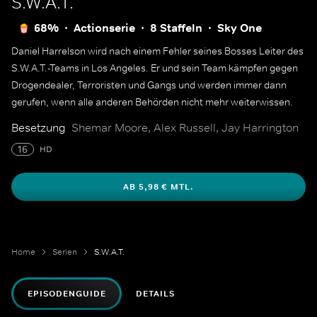
S.W.A.T.
68%
Actionserie
8 Staffeln
Sky One
Daniel Harrelson wird nach einem Fehler seines Bosses Leiter des
S.W.A.T.-Teams in Los Angeles. Er und sein Team kämpfen gegen
Drogendealer, Terroristen und Gangs und werden immer dann
gerufen, wenn alle anderen Behörden nicht mehr weiterwissen.
Besetzung
Shemar Moore, Alex Russell, Jay Harrington
16
HD
AB 5,98 € MTL.
Home
Serien
S.W.A.T.
EPISODENGUIDE
DETAILS