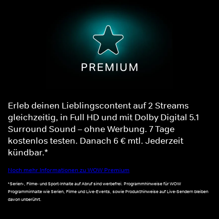
Erleb deinen Lieblingscontent auf 2 Streams
gleichzeitig, in Full HD und mit Dolby Digital 5.1
Surround Sound – ohne Werbung. 7 Tage
kostenlos testen. Danach 6 € mtl. Jederzeit
kündbar.*
Noch mehr Informationen zu WOW Premium
*Serien-, Filme- und Sport-Inhalte auf Abruf sind werbefrei. Programmhinweise für WOW
Programminhalte wie Serien, Filme und Live-Events, sowie Produkthinweise auf Live-Sendern bleiben
davon unberührt.