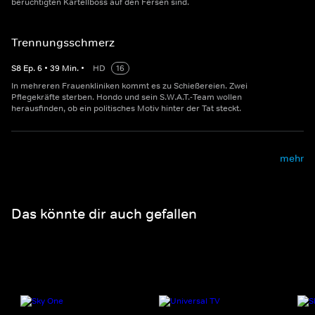
berüchtigten Kartellboss auf den Fersen sind.
Trennungsschmerz
S
8
Ep.
6
•
39
Min.
•
HD
16
In mehreren Frauenkliniken kommt es zu Schießereien. Zwei
Pflegekräfte sterben. Hondo und sein S.W.A.T.-Team wollen
herausfinden, ob ein politisches Motiv hinter der Tat steckt.
mehr
Das könnte dir auch gefallen