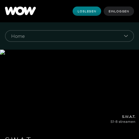
LOSLEGEN
EINLOGGEN
S.W.A.T.
S1-8 streamen