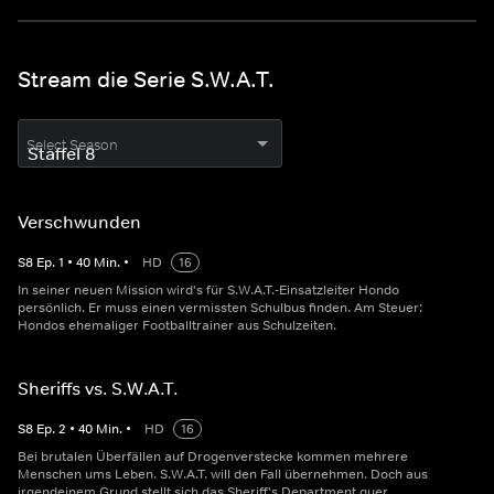
Stream die Serie S.W.A.T.
Select Season
Verschwunden
S
8
Ep.
1
•
40
Min.
•
HD
16
In seiner neuen Mission wird's für S.W.A.T.-Einsatzleiter Hondo
persönlich. Er muss einen vermissten Schulbus finden. Am Steuer:
Hondos ehemaliger Footballtrainer aus Schulzeiten.
Sheriffs vs. S.W.A.T.
S
8
Ep.
2
•
40
Min.
•
HD
16
Bei brutalen Überfällen auf Drogenverstecke kommen mehrere
Menschen ums Leben. S.W.A.T. will den Fall übernehmen. Doch aus
irgendeinem Grund stellt sich das Sheriff's Department quer.