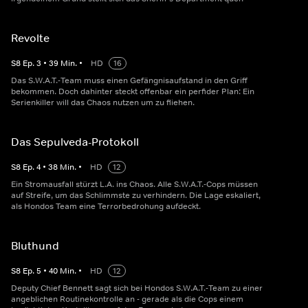
Revolte
S
8
Ep.
3
•
39
Min.
•
HD
16
Das S.W.A.T.-Team muss einen Gefängnisaufstand in den Griff
bekommen. Doch dahinter steckt offenbar ein perfider Plan: Ein
Serienkiller will das Chaos nutzen um zu fliehen.
Das Sepulveda-Protokoll
S
8
Ep.
4
•
38
Min.
•
HD
12
Ein Stromausfall stürzt L.A. ins Chaos. Alle S.W.A.T.-Cops müssen
auf Streife, um das Schlimmste zu verhindern. Die Lage eskaliert,
als Hondos Team eine Terrorbedrohung aufdeckt.
Bluthund
S
8
Ep.
5
•
40
Min.
•
HD
12
Deputy Chief Bennett sagt sich bei Hondos S.W.A.T.-Team zu einer
angeblichen Routinekontrolle an - gerade als die Cops einem