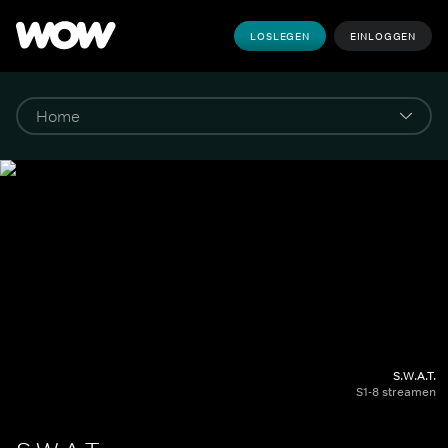
LOSLEGEN
EINLOGGEN
S.W.A.T.
S1-8 streamen