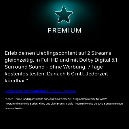
Erleb deinen Lieblingscontent auf 2 Streams
gleichzeitig, in Full HD und mit Dolby Digital 5.1
Surround Sound – ohne Werbung. 7 Tage
kostenlos testen. Danach 6 € mtl. Jederzeit
kündbar.*
Noch mehr Informationen zu WOW Premium
*Serien-, Filme- und Sport-Inhalte auf Abruf sind werbefrei. Programmhinweise für WOW
Programminhalte wie Serien, Filme und Live-Events, sowie Produkthinweise auf Live-Sendern bleiben
davon unberührt.