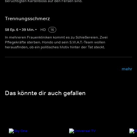
berüchtigten Kartellboss auf den Fersen sind.
Trennungsschmerz
S
8
Ep.
6
•
39
Min.
•
HD
16
In mehreren Frauenkliniken kommt es zu Schießereien. Zwei
Pflegekräfte sterben. Hondo und sein S.W.A.T.-Team wollen
herausfinden, ob ein politisches Motiv hinter der Tat steckt.
mehr
Das könnte dir auch gefallen