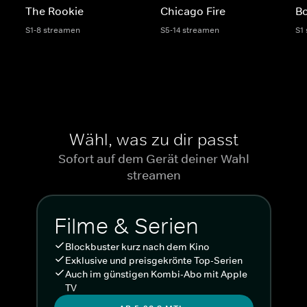
The Rookie
Chicago Fire
Bo
S1-8 streamen
S5-14 streamen
S1
Wähl, was zu dir passt
Sofort auf dem Gerät deiner Wahl
streamen
Filme & Serien
Blockbuster kurz nach dem Kino
Exklusive und preisgekrönte Top-Serien
Auch im günstigen Kombi-Abo mit Apple
TV