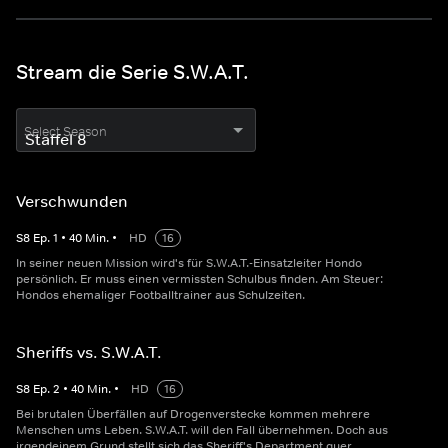
Stream die Serie S.W.A.T.
Select Season
Verschwunden
S
8
Ep.
1
•
40
Min.
•
HD
16
In seiner neuen Mission wird's für S.W.A.T.-Einsatzleiter Hondo
persönlich. Er muss einen vermissten Schulbus finden. Am Steuer:
Hondos ehemaliger Footballtrainer aus Schulzeiten.
Sheriffs vs. S.W.A.T.
S
8
Ep.
2
•
40
Min.
•
HD
16
Bei brutalen Überfällen auf Drogenverstecke kommen mehrere
Menschen ums Leben. S.W.A.T. will den Fall übernehmen. Doch aus
irgendeinem Grund stellt sich das Sheriff's Department quer.