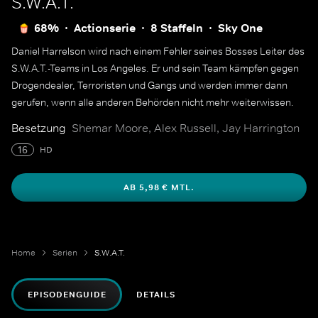
S.W.A.T.
68%
Actionserie
8 Staffeln
Sky One
Daniel Harrelson wird nach einem Fehler seines Bosses Leiter des
S.W.A.T.-Teams in Los Angeles. Er und sein Team kämpfen gegen
Drogendealer, Terroristen und Gangs und werden immer dann
gerufen, wenn alle anderen Behörden nicht mehr weiterwissen.
Besetzung
Shemar Moore, Alex Russell, Jay Harrington
16
HD
AB 5,98 € MTL.
Home
Serien
S.W.A.T.
EPISODENGUIDE
DETAILS