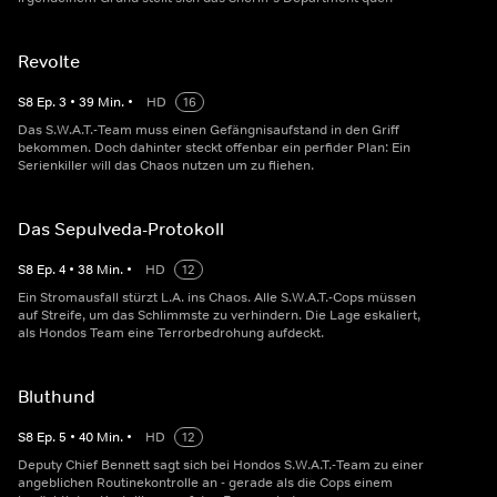
Revolte
S
8
Ep.
3
•
39
Min.
•
HD
16
Das S.W.A.T.-Team muss einen Gefängnisaufstand in den Griff
bekommen. Doch dahinter steckt offenbar ein perfider Plan: Ein
Serienkiller will das Chaos nutzen um zu fliehen.
Das Sepulveda-Protokoll
S
8
Ep.
4
•
38
Min.
•
HD
12
Ein Stromausfall stürzt L.A. ins Chaos. Alle S.W.A.T.-Cops müssen
auf Streife, um das Schlimmste zu verhindern. Die Lage eskaliert,
als Hondos Team eine Terrorbedrohung aufdeckt.
Bluthund
S
8
Ep.
5
•
40
Min.
•
HD
12
Deputy Chief Bennett sagt sich bei Hondos S.W.A.T.-Team zu einer
angeblichen Routinekontrolle an - gerade als die Cops einem